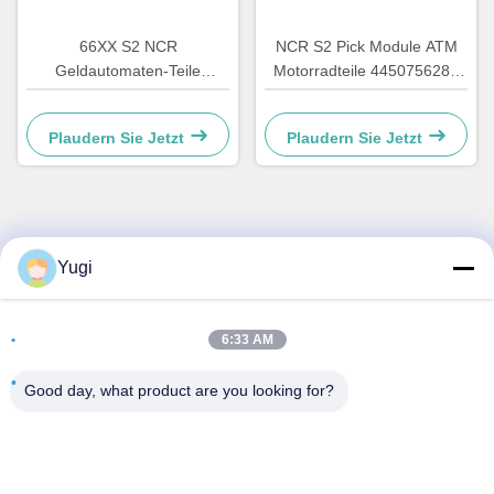
66XX S2 NCR
NCR S2 Pick Module ATM
Geldautomaten-Teile
Motorradteile 4450756286
Automatikkassiersystem
OEM
Hardware Kunststoff C
Plaudern Sie Jetzt
Plaudern Sie Jetzt
Rückziehverschluss
4450759179
Schneller Kontakt
Yugi
Adresse
6:33 AM
Zimmer 502, Gebäude 5, Immobilienpark Qide, Nr. 2-1,
Xingye EastRoad, Shunjiang Community Industrial Park,
Good day, what product are you looking for?
Stadt Beijiao, Foshan, Guangdong, China
Telefone
0086-199-25600378