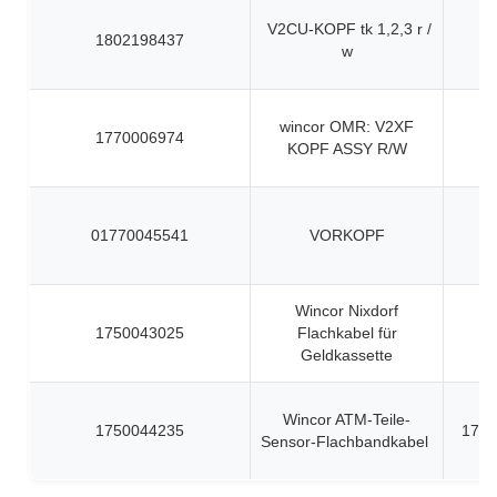
V2CU-KOPF tk 1,2,3 r /
1802198437
w
wincor OMR: V2XF
1770006974
KOPF ASSY R/W
01770045541
VORKOPF
Wincor Nixdorf
1750043025
Flachkabel für
Geldkassette
Wincor ATM-Teile-
1750044235
1750
Sensor-Flachbandkabel