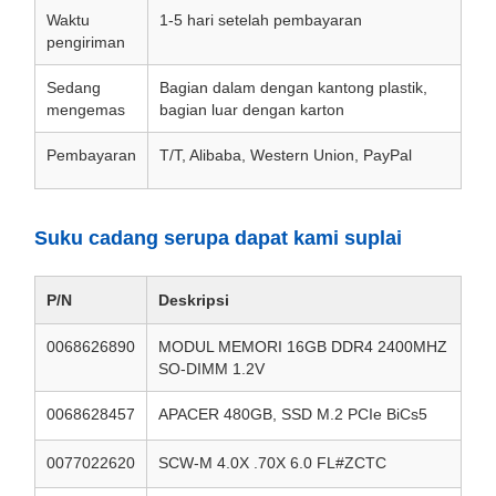
Waktu
1-5 hari setelah pembayaran
pengiriman
Sedang
Bagian dalam dengan kantong plastik,
mengemas
bagian luar dengan karton
Pembayaran
T/T, Alibaba, Western Union, PayPal
Suku cadang serupa dapat kami suplai
P/N
Deskripsi
0068626890
MODUL MEMORI 16GB DDR4 2400MHZ
SO-DIMM 1.2V
0068628457
APACER 480GB, SSD M.2 PCIe BiCs5
0077022620
SCW-M 4.0X .70X 6.0 FL#ZCTC