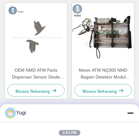
OEM NMD ATM Parts
Mesin ATM NQ300 NMD
Dispenser Sensor Diode
Bagian Detektor Modul
Holder A001486
A011263 untuk Peralatan
Perbankan
Bicara Sekarang
Bicara Sekarang
Yugi
Kontak Cepat
3:03 PM