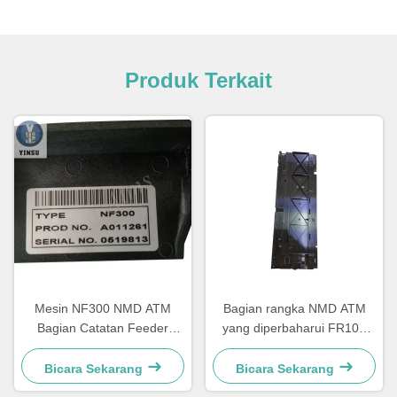
Produk Terkait
Mesin NF300 NMD ATM
Bagian rangka NMD ATM
Bagian Catatan Feeder
yang diperbaharui FR101
A011261 Untuk Kiosk Mesin
Kanan Glory Delarue Talaris
Gaming
A006322
Bicara Sekarang
Bicara Sekarang