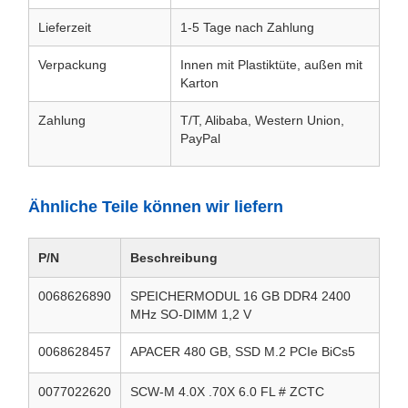
Lieferzeit
1-5 Tage nach Zahlung
Verpackung
Innen mit Plastiktüte, außen mit
Karton
Zahlung
T/T, Alibaba, Western Union,
PayPal
Ähnliche Teile können wir liefern
P/N
Beschreibung
0068626890
SPEICHERMODUL 16 GB DDR4 2400
MHz SO-DIMM 1,2 V
0068628457
APACER 480 GB, SSD M.2 PCIe BiCs5
0077022620
SCW-M 4.0X .70X 6.0 FL # ZCTC