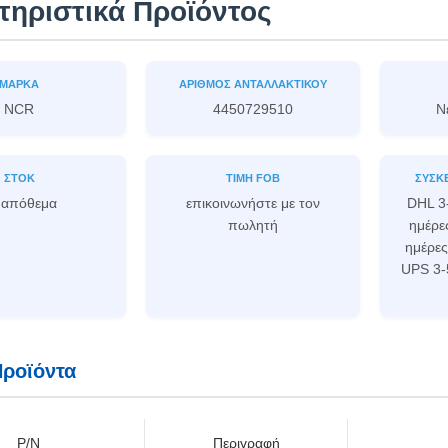
τηριστικά Προϊόντος
ΜΆΡΚΑ
ΑΡΙΘΜΌΣ ΑΝΤΑΛΛΑΚΤΙΚΟΎ
NCR
4450729510
Ν
ΣΤΟΚ
ΤΙΜΉ FOB
ΣΥΣΚ
 απόθεμα
επικοινωνήστε με τον
DHL 3
πωλητή
ημέρες
ημέρες
UPS 3-
Προϊόντα
P/N
Περιγραφή