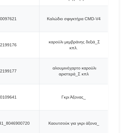
0097621
Καλώδιο σφιγκτήρα CMD-V4
καρούλι μεμβράνης δεξιά_Σ
2199176
κπλ.
αλουμινόχαρτο καρούλι
2199177
αριστερά_Σ κπλ
0109641
Γκρι Άξονας_
41_8046900720
Καουτσούκ για γκρι άξονα_