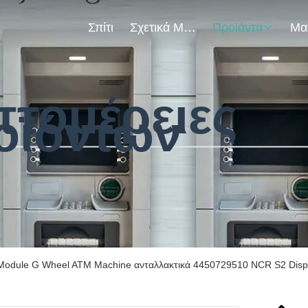
Σπίτι
Σχετικά Με Εμάς
Προϊόντα
πτομέρειες
οϊόντων
 Module G Wheel ATM Machine ανταλλακτικά 4450729510 NCR S2 Disp