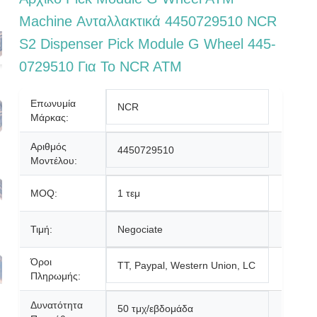
Machine Ανταλλακτικά 4450729510 NCR
S2 Dispenser Pick Module G Wheel 445-
0729510 Για Το NCR ATM
Επωνυμία
NCR
Μάρκας:
Αριθμός
4450729510
Μοντέλου:
MOQ:
1 τεμ
Τιμή:
Negociate
Όροι
TT, Paypal, Western Union, LC
Πληρωμής:
Δυνατότητα
50 τμχ/εβδομάδα