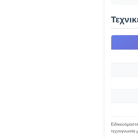
Τεχνι
Ειδικευόμαστ
τεχνογνωσία μ