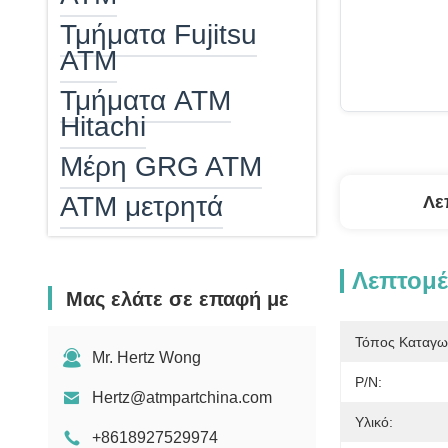
Τμήματα Fujitsu
ATM
Τμήματα ATM
Hitachi
Μέρη GRG ATM
ΑΤΜ μετρητά
Λε
ATM Cash
Cassette
Λεπτομέ
Μας ελάτε σε επαφή με
Atm epp
Τόπος Καταγω
αναγνώστης
Mr. Hertz Wong
καρτών του ATM
P/N:
Hertz@atmpartchina.com
Θερμαντήρας ΑΤΜ
Υλικό:
+8618927529974