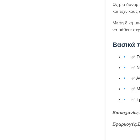
Ως μια δυναμ
και τεχνικούς
Με τη δική μ
να μάθετε πε
Βασικά 
✅ Γ
✅ Ν
✅ Α
✅ Μ
✅ Γ
Βιομηχανίες-
Εφαρμογές:
Σ