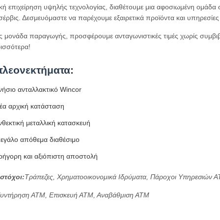
ική επιχείρηση υψηλής τεχνολογίας, διαθέτουμε μια αφοσιωμένη ομάδ
 σέρβις. Δεσμευόμαστε να παρέχουμε εξαιρετικά προϊόντα και υπηρεσίες
ας μονάδα παραγωγής, προσφέρουμε ανταγωνιστικές τιμές χωρίς συμβιβ
ρισσότερα!
πλεονεκτήματα:
νήσιο ανταλλακτικό Wincor
έα αρχική κατάσταση
νθεκτική μεταλλική κατασκευή
εγάλο απόθεμα διαθέσιμο
ρήγορη και αξιόπιστη αποστολή
στόχοι:
Τράπεζες, Χρηματοοικονομικά Ιδρύματα, Πάροχοι Υπηρεσιών 
υντήρηση ΑΤΜ, Επισκευή ΑΤΜ, Αναβάθμιση ΑΤΜ