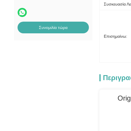
Μηχανή μέτρησης
Συσκευασία Λε
τραπεζογραμματίων
Μισθός Αντιμέρητα
Συνομιλία τώρα
Μέρη δέκτη
Επισημαίνω:
λογαριασμού MEI
μηχάνημα POS
Περιγρα
Ori