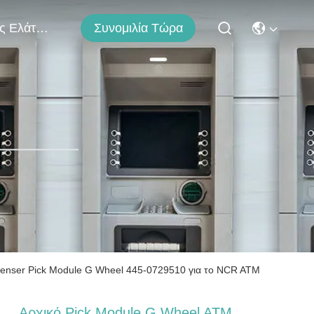
Μας Ελάτε Σε Επαφή Με
Συνομιλία Τώρα
enser Pick Module G Wheel 445-0729510 για το NCR ATM
Αρχικό Pick Module G Wheel ATM