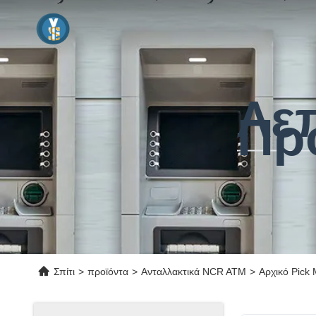
Λε
Πρ
Σπίτι
>
προϊόντα
>
Ανταλλακτικά NCR ATM
>
Αρχικό Pick