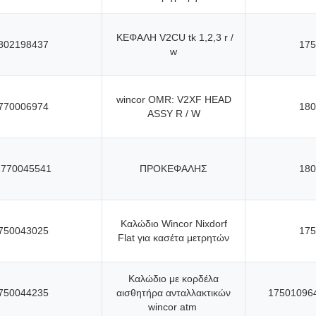
ΚΕΦΑΛΗ V2CU tk 1,2,3 r /
802198437
175
w
wincor OMR: V2XF HEAD
770006974
180
ASSY R / W
1770045541
ΠΡΟΚΕΦΑΛΗΣ
180
Καλώδιο Wincor Nixdorf
750043025
175
Flat για κασέτα μετρητών
Καλώδιο με κορδέλα
750044235
αισθητήρα ανταλλακτικών
17501096
wincor atm