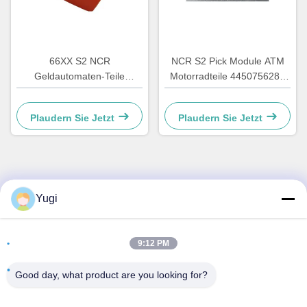
66XX S2 NCR
NCR S2 Pick Module ATM
Geldautomaten-Teile
Motorradteile 4450756286
Automatikkassiersystem
OEM
Hardware Kunststoff C
Plaudern Sie Jetzt
Plaudern Sie Jetzt
Rückziehverschluss
4450759179
Schneller Kontakt
Yugi
Adresse
9:12 PM
Zimmer 502, Gebäude 5, Immobilienpark Qide, Nr. 2-1,
Xingye EastRoad, Shunjiang Community Industrial Park,
Good day, what product are you looking for?
Stadt Beijiao, Foshan, Guangdong, China