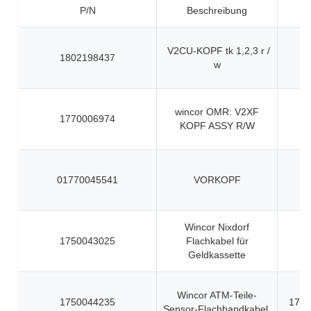
P/N
Beschreibung
V2CU-KOPF tk 1,2,3 r /
1802198437
w
wincor OMR: V2XF
1770006974
KOPF ASSY R/W
01770045541
VORKOPF
Wincor Nixdorf
1750043025
Flachkabel für
Geldkassette
Wincor ATM-Teile-
1750044235
1750
Sensor-Flachbandkabel