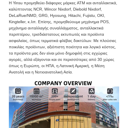
Η Yinsu προμηθεύει διάφορες μάρκες ATM και ανταλλακτικά,
καλύπτοντας NCR, Wincor Nixdorf, Diebold Nixdorf,
DeLaRue/NMD, GRG, Hyosung, Hitachi, Fujistu, OKI,
Kingteller, κ.λπ. Επίσης, προμηθεύουμε μηχάνημα POS,
μηχάνημα ανταλλαγής συναλλάγματος, ανταλλακτικά
περιπτέρου, τρισδιάστατους εκτυπωτές και προϊόντα
ασφαλείας, όπως τερματικά φλέβας δακτύλων. Με πλούσιες
ποικιλίες προϊόντων, αξιόπιστη ποιότητα και λογικό κόστος,
τα προϊόντα μας δεν είναι μόνο δημοφιλή στις εγχώριες
αγορές, αλλά εξάγονται και σε περισσότερες από 30 χώρες
όπως η Ευρώπη, οι ΗΠΑ, η Λατινική Αμερική, η Μέση
Ανατολή και η Νοτιοανατολική Ασία.