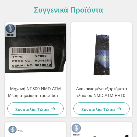
Συγγενικά Προϊόντα
Μηχανή NF300 NMD ΑΤΜ
Ανακαινισμένα εξαρτήματα
Μέρη σημείωση τροφοδότης
πλαισίου NMD ATM FR101
A011261 Για μηχανή
Right Glory Delarue Talaris
παιχνιδιών κιόσκι
A006322
Συνομιλία Τώρα
Συνομιλία Τώρα