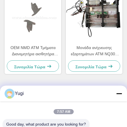
OEM NMD ATM Τμήματα
Μονάδα ανίχνευσης
Διανεμητήρα αισθητήρα
εξαρτημάτων ΑΤΜ NQ300
Διοδικός Κρατήρας A001486
NMD A011263 για τραπεζικό
εξοπλισμό
Συνομιλία Τώρα
Συνομιλία Τώρα
Yugi
Γρήγορη επαφή
Διεύθυνση
7:57 AM
Δωμάτιο 502, κτίριο 5, Κίνημα Ακινήτων Qide, αριθ. 2-1,
Good day, what product are you looking for?
Xingye EastRoad, Shunjiang Community Industrial Park,