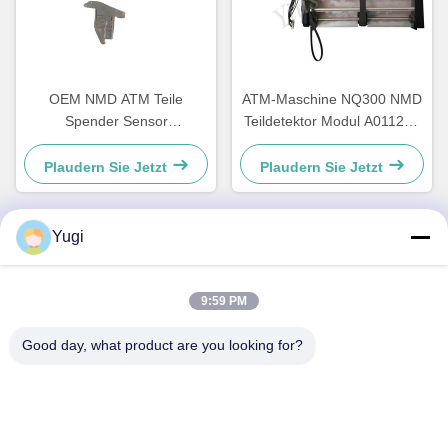
OEM NMD ATM Teile
ATM-Maschine NQ300 NMD
Spender Sensor
Teildetektor Modul A011263
Diodenhalter A001486
für Bankgeräte
Plaudern Sie Jetzt
Plaudern Sie Jetzt
Yugi
Schneller Kontakt
9:59 PM
Adresse
Good day, what product are you looking for?
Zimmer 502, Gebäude 5, Immobilienpark Qide, Nr. 2-1,
Xingye EastRoad, Shunjiang Community Industrial Park,
Stadt Beijiao, Foshan, Guangdong, China
Telefone