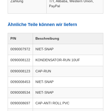
Zahlung
T/T, Alibaba, Western Union,
PayPal
Ähnliche Teile können wir liefern
P/N
Beschreibung
0090007972
NIET-SNAP
0090008122
KONDENSATOR-RUN 10UF
0090008123
CAP-RUN
0090008453
NIET-SNAP
0090008534
NIET-SNAP
0090008697
CAP-ANTI ROLL PVC