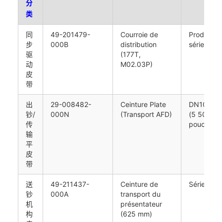
分
类
同
49-201479-
Courroie de
Produits d
步
000B
distribution
série DN
驱
(177T,
动
M02.03P)
皮
带
出
29-008482-
Ceinture Plate
DN100
钞/
000N
(Transport AFD)
(5 500/5
传
pouces)
输
平
皮
带
送
49-211437-
Ceinture de
Série DN
钞
000A
transport du
机
présentateur
构
(625 mm)