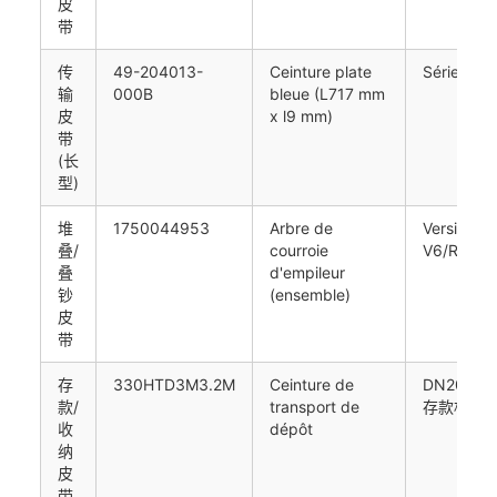
皮
带
传
49-204013-
Ceinture plate
Série DN
输
000B
bleue (L717 mm
皮
x l9 mm)
带
(长
型)
堆
1750044953
Arbre de
Version C
叠/
courroie
V6/RMV4
叠
d'empileur
钞
(ensemble)
皮
带
存
330HTD3M3.2M
Ceinture de
DN200 (
款/
transport de
存款机型)
收
dépôt
纳
皮
带