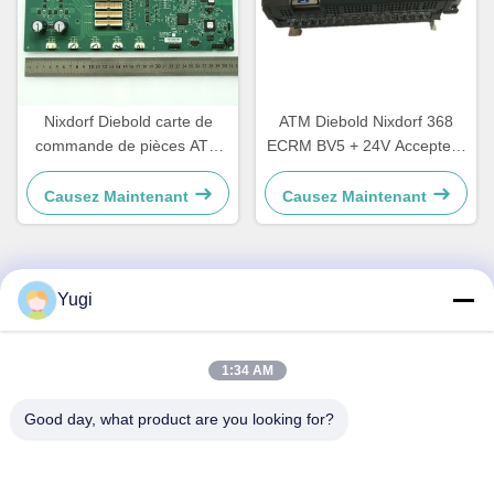
Nixdorf Diebold carte de
ATM Diebold Nixdorf 368
commande de pièces ATM
ECRM BV5 + 24V Accepteur
carte mère CCA Discovery
de factures Validateur pièces
49242480000B
49238415000A
Causez Maintenant
Causez Maintenant
Yugi
Contact rapide
Adresse
1:34 AM
Chambre 502, bâtiment 5, parc immobilier Qide, n° 2-1, rue
Good day, what product are you looking for?
Xingye Est, parc industriel communautaire Shunjiang, ville
de Beijiao, Foshan, Guangdong, Chine
Télégramme