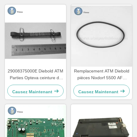
29008375000E Diebold ATM
Remplacement ATM Diebold
Parties Opteva ceinture de
pièces Nixdorf 5500 AFD
freinage ceinture de
445T ceinture de transport
transport 67T
2900837500AH
Causez Maintenant
Causez Maintenant