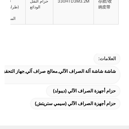
存款/收
330HTD3M3.2M
حزام النقل
DN200
纳皮带
الودائع
(طراز الدور
الدورية
المحفوظة
العلامات:
شاشة شاشة آلة الصراف الآلي,معالج صراف آلي,جهاز التحقق 
حزام أجهزة الصراف الآلي (ديبولد)
حزام أجهزة الصراف الآلي (سيمي ستريتش)