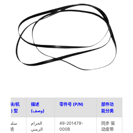
适用模块/机
描述
零件号 (P/N)
部件功
能分类
(وصف)
型 (مناسبة)
同步 驱
49-201479-
الحزام
سلسلة
动皮带
000B
الزمني
驱动系统