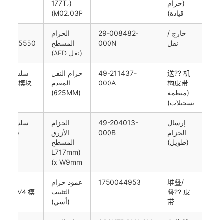
(حزام
(177T،
قيادة)
M02.03P)
خارج /
29-008482-
الحزام
DN100
نقل
000N
المسطح
5500/5550
(نقل AFD)
系列)
送?? 机
49-211437-
حزام النقل
سلسلة
构皮带
000A
المقدم
吐?? 口模块
(منظمة
(625MM)
تسجيلات)
إرسال
49-204013-
الحزام
سلسلة
الحزام
000B
الأزرق
قناة نق
(طويل)
المسطح
داخلي
(L717mm
x W9mm)
堆叠/
1750044953
عمود حزام
CMD-
叠?? 皮
التثبيت
6/RMV4 模
带
(أسي)
块