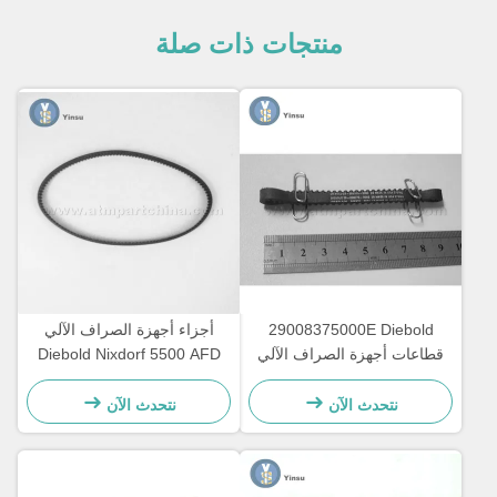
منتجات ذات صلة
29008375000E Diebold
أجزاء أجهزة الصراف الآلي
قطاعات أجهزة الصراف الآلي
Diebold Nixdorf 5500 AFD
Opteva حزام التوقيت حزام
445T حزام النقل
النقل 67T
2900837500AH
نتحدث الآن
نتحدث الآن