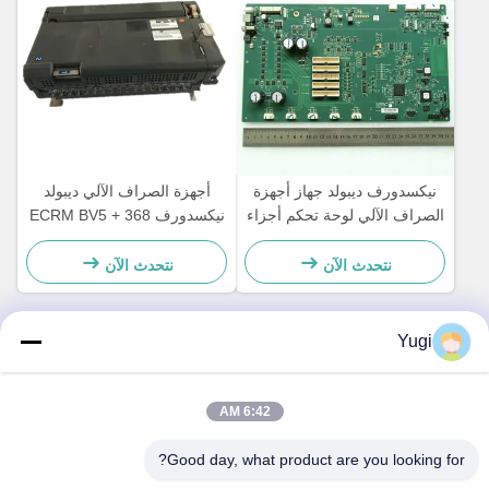
نيكسدورف ديبولد جهاز أجهزة
أجهزة الصراف الآلي ديبولد
الصراف الآلي لوحة تحكم أجزاء
نيكسدورف 368 ECRM BV5 +
لوحة رئيسية CCA Discovery
24V فاتورة المقبولة أجزاء
49242480000B
المصادق 49238415000A
نتحدث الآن
نتحدث الآن
Yugi
الاتصال السريع
6:42 AM
العنوان
Good day, what product are you looking for?
الغرفة 502، المبنى 5، حديقة قيد العقارية، رقم 2-1، شارع شينغيه