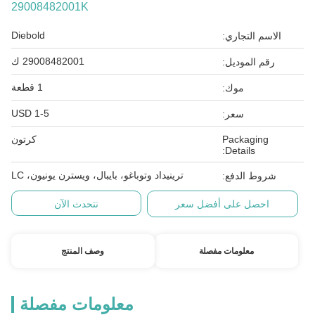
29008482001K
Diebold
الاسم التجاري:
29008482001 ك
رقم الموديل:
1 قطعة
موك:
1-5 USD
سعر:
Packaging
كرتون
Details:
ترينيداد وتوباغو، بايبال، ويسترن يونيون، LC
شروط الدفع:
احصل على أفضل سعر
نتحدث الآن
معلومات مفصلة
وصف المنتج
معلومات مفصلة