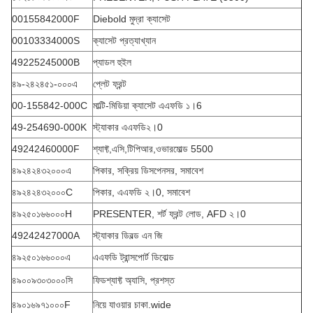
00155842000F
Diebold মুদ্রা ক্যাসেট
00103334000S
ক্যাসেট প্রত্যাখ্যান
49225245000B
প্যাডল হুইল
৪৯-২৪২৪৫১-০০০এ
প্লেট ফ্রন্ট
00-155842-000C
মাল্টি-মিডিয়া ক্যাসেট এএফডি ১।6
49-254690-000K
স্ট্যাকার এএফডি২।0
49242460000F
শ্যাফ্ট,এসি,টিপিআর,ওভারমোল্ড 5500
৪৯২৪২৪৩২০০০এ
পিকার, সক্রিয় ডিসপেনসর, সমাবেশ
৪৯২৪২৪৩২০০০C
পিকার, এএফডি ২।0, সমাবেশ
৪৯২৫০১৬৬০০০H
PRESENTER, শর্ট ফ্রন্ট লোড, AFD ২।0
49242427000A
স্ট্যাকার ডিবল্ড এন জি
৪৯২৫০১৬৬০০০এ
এএফডি ট্রান্সপোর্ট ডিবোল্ড
৪৯০০৯৩০৩০০০সি
ফিডশ্যাফ্ট অ্যাসি, প্রশস্ত
৪৯০১৬৯৭১০০০F
নিয়ে যাওয়ার চাকা.wide