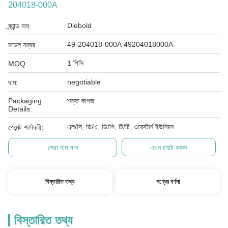
204018-000A
Diebold
ব্র্যান্ড নাম:
49-204018-000A 49204018000A
মডেল নম্বর:
1 পিসি
MOQ:
negotiable
দাম:
Packaging
শক্ত কাগজ
Details:
এল/সি, ডি/এ, ডি/পি, টি/টি, ওয়েস্টার্ন ইউনিয়ন
পেমেন্ট শর্তাবলী:
সেরা দাম পান
এখন চ্যাট করুন
বিস্তারিত তথ্য
পণ্যের বর্ণনা
বিস্তারিত তথ্য