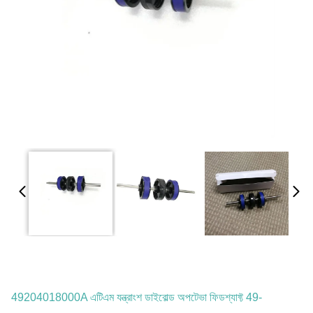
49204018000A এটিএম যন্ত্রাংশ ডাইবোল্ড অপটেভা ফিডশ্যাফ্ট 49-