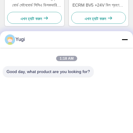
বোর্ড মেইনবোর্ড সিসিএ ডিসকভারি
ECRM BV5 +24V বিল গ্রহণকারী
49242480000B
বৈধকরণ যন্ত্রাংশ 49238415000A
এখন চ্যাট করুন
এখন চ্যাট করুন
Yugi
দ্রুত যোগাযোগ
1:18 AM
ঠিকানা
Good day, what product are you looking for?
রুম ৫০২, বিল্ডিং ৫, কাইড রিয়েল এস্টেট পার্ক, নং ২-১, Xingye EastRoad,
Shunjiang কমিউনিটি ইন্ডাস্ট্রিয়াল পার্ক, Beijiao টাউন, Foshan,
Guangdong, চীন
টেল
0086-199-25600378
ই-মেইল
Yugi@atmpartchina.com