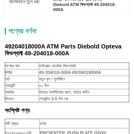
বিশেষভাবে তুলে ধরা:
Diebold ATM ফিডশ্যাফ্ট 49-204018-
000A
পণ্যের বর্ণনা
49204018000A ATM Parts Diebold Opteva
ফিডশ্যাফ্ট 49-204018-000A
পণ্যের নাম
ডাইবোল্ড অপ্টেভা ফিডশ্যাফ্ট
P/N
49-204018-000A 49204018000A
শর্ত
নতুন মূল / পুনর্নির্মাণ
গ্যারান্টি
৯০ দিন
প্যাকিং
ভিতরে প্লাস্টিকের ব্যাগ, বাইরে কার্টন
বিতরণ
পেমেন্টের 3-5 দিন পর
সংশ্লিষ্ট পণ্য
পার্ট নম্বর
বর্ণনা
৪৯২৪৮০৯৩০০০ডি
PRESENTER, PUSH PLATE (5500)