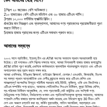
কেন আমাদের বেছে নিলে?
1শিল্পে ২০ বছরেরও বেশি অভিজ্ঞতা।
2১০ হাজারেরও বেশি এটিএম মডিউল এবং ৩০ হাজার এটিএম পার্টস।
3প্রায় ১০,০০০ বর্গমিটার ফ্যাক্টরি বিল্ডিং।
4কঠোর মান নিয়ন্ত্রণ এবং ব্যবস্থাপনা, আমাদের পণ্য গ্রাহকদের প্রয়োজনীয়তা পূরণ
করতে নিশ্চিত।
5হাজার হাজার গ্রাহকের জন্য এটিএম সমাধান প্রদান করে।
আমাদের সম্বন্ধে
২০০২ সালে প্রতিষ্ঠিত, ইয়েনসু চীন এর ATM অংশের অন্যতম প্রধান সরবরাহকারী হয়ে
উঠেছে। দুই দশকেরও বেশি শিল্পের দক্ষতার সাথে, আমরা বিশ্বব্যাপী হাজার হাজার ক্লায়েন্টের
ATM চাহিদা পূরণ করেছি,এগুলিকে কার্যকরভাবে ব্যবসায়িক পারফরম্যান্স বাড়াতে এবং এটিএম
অপারেশনাল ব্যয় হ্রাস করতে সক্ষম করে.
আমরা এনসিআর, উইঙ্কর নিক্সডর্ফ, ডাইবোল্ড নিক্সডর্ফ, ডেলারু / এনএমডি, জিআরজি, হিওসং
সহ সমস্ত প্রধান আন্তর্জাতিক এবং দেশীয় ব্র্যান্ডকে কভার করে এটিএম মেশিন এবং
সামঞ্জস্যপূর্ণ অংশগুলির বিস্তৃত পরিসীমা সরবরাহ করি,হিটাচি, ফুজিৎসু, ওকি এবং কিংটেলার।
এটিএম সম্পর্কিত পণ্য ছাড়াও, আমাদের পোর্টফোলিও পিওএস টার্মিনাল, মুদ্রা বিনিময় মেশিন,
স্ব-পরিষেবা টার্মিনাল আনুষাঙ্গিক, মে, নগদ গ্রহণকারী,নোট কাউন্টার এবং সংশ্লিষ্ট পণ্য.
বৈচিত্র্যময় পণ্য নির্বাচন, নির্ভরযোগ্য গুণমান এবং প্রতিযোগিতামূলক মূল্যের সহায়তায়, আমাদের
পণ্যগুলি দেশীয় বাজারে ব্যাপক জনপ্রিয়তা অর্জন করেছে,এবং ইউরোপ জুড়ে 30 টিরও বেশি
দেশ এবং অঞ্চলে রপ্তানি করা হয়, মার্কিন যুক্তরাষ্ট্র, লাতিন আমেরিকা, মধ্যপ্রাচ্য এবং