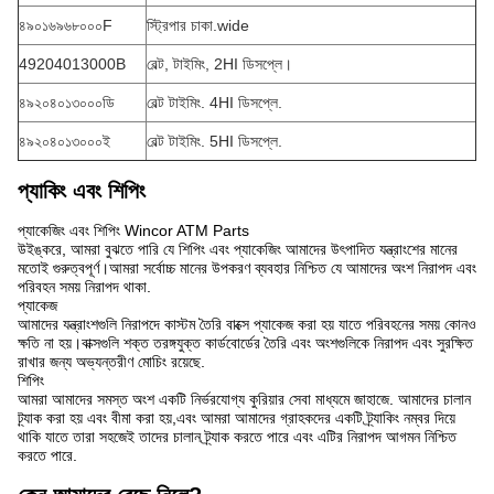
৪৯০১৬৯৬৮০০০F
স্ট্রিপার চাকা.wide
49204013000B
বেল্ট, টাইমিং, 2HI ডিসপ্লে।
৪৯২০৪০১৩০০০ডি
বেল্ট টাইমিং. 4HI ডিসপ্লে.
৪৯২০৪০১৩০০০ই
বেল্ট টাইমিং. 5HI ডিসপ্লে.
প্যাকিং এবং শিপিং
প্যাকেজিং এবং শিপিং Wincor ATM Parts
উইঙ্করে, আমরা বুঝতে পারি যে শিপিং এবং প্যাকেজিং আমাদের উৎপাদিত যন্ত্রাংশের মানের
মতোই গুরুত্বপূর্ণ।আমরা সর্বোচ্চ মানের উপকরণ ব্যবহার নিশ্চিত যে আমাদের অংশ নিরাপদ এবং
পরিবহন সময় নিরাপদ থাকা.
প্যাকেজ
আমাদের যন্ত্রাংশগুলি নিরাপদে কাস্টম তৈরি বাক্সে প্যাকেজ করা হয় যাতে পরিবহনের সময় কোনও
ক্ষতি না হয়।বাক্সগুলি শক্ত তরঙ্গযুক্ত কার্ডবোর্ডের তৈরি এবং অংশগুলিকে নিরাপদ এবং সুরক্ষিত
রাখার জন্য অভ্যন্তরীণ মোচিং রয়েছে.
শিপিং
আমরা আমাদের সমস্ত অংশ একটি নির্ভরযোগ্য কুরিয়ার সেবা মাধ্যমে জাহাজে. আমাদের চালান
ট্র্যাক করা হয় এবং বীমা করা হয়,এবং আমরা আমাদের গ্রাহকদের একটি ট্র্যাকিং নম্বর দিয়ে
থাকি যাতে তারা সহজেই তাদের চালান ট্র্যাক করতে পারে এবং এটির নিরাপদ আগমন নিশ্চিত
করতে পারে.