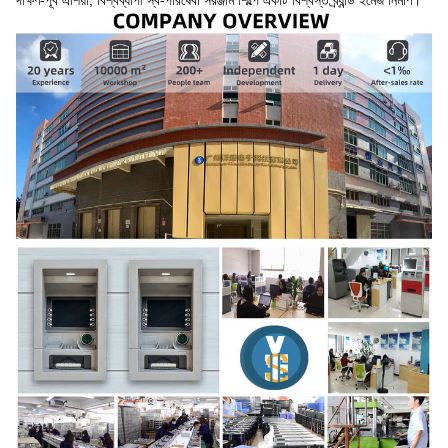
দক্ষিণ-পূর্ব এশিয়া, বিশ্বব্যাপী স্ব-পরিষেবা সরঞ্জাম শিল্পে একটি বিশ্বস্ত ব্র্যান্ড ইমেজ নির্মাণ।