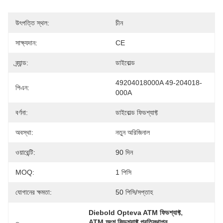
উৎপত্তি স্থল:
চীন
সাক্ষ্যদান:
CE
ব্র্যান্ড:
ডাইবোল্ড
49204018000A 49-204018-
পিএন:
000A
বর্ণনা:
ডাইবোল্ড ফিডশ্যাফ্ট
অবস্থা:
নতুন অরিজিনাল
ওয়ারেন্টি:
90 দিন
MOQ:
1 পিসি
যোগানের ক্ষমতা:
50 পিসি/সপ্তাহ
, 
Diebold Opteva ATM ফিডশ্যাফ্ট
, 
ATM অংশ ফিডশ্যাফ্ট প্রতিস্থাপন