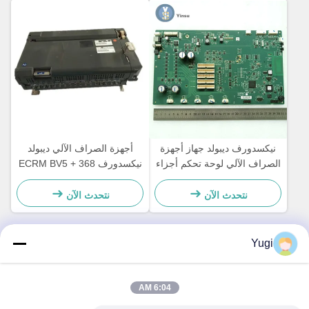
نيكسدورف ديبولد جهاز أجهزة
أجهزة الصراف الآلي ديبولد
الصراف الآلي لوحة تحكم أجزاء
نيكسدورف 368 ECRM BV5 +
لوحة رئيسية CCA Discovery
24V فاتورة المقبولة أجزاء
49242480000B
المصادق 49238415000A
نتحدث الآن
نتحدث الآن
Yugi
الاتصال السريع
6:04 AM
العنوان