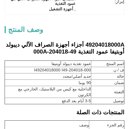
إبراز:
عمود التغذية
, 
أجهزة التشغيل
وصف المنتج
49204018000A أجزاء أجهزة الصراف الآلي ديبولد
أوبتيفا عمود التغذية 49-204018-000A
اسم المنتج
عمود تغذية ديبولد أوبتيفا
ف / ن
49-204018-000ا 49204018000ا
حالة
جديد أصلي/مجدد
ضمان
90 يوما
الداخلية مع كيس من البلاستيك، الخارجي مع
التعبئة
الكرتون
توصيل
3-5 أيام بعد الدفع
المنتجات ذات الصلة
رقم الجزء
وصف