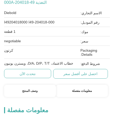
التغذية 49-204018-000A
Diebold
الاسم التجاري:
49-204018-000ا 49204018000ا
رقم الموديل:
1 قطعة
موك:
negotiable
سعر:
Packaging
كرتون
Details:
خطاب الاعتماد، D/A، D/P، T/T، ويسترن يونيون
شروط الدفع:
احصل على أفضل سعر
نتحدث الآن
معلومات مفصلة
وصف المنتج
معلومات مفصلة