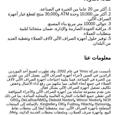
1. أكثر من 20 عاما من الخبرة في الصناعة.
2. أكثر من 10,000 وحدة ATM و30,000 منتج لقطع غيار أجهزة
الصراف الآلي.
3. حوالي 10000 متر مربع بناء المصنع.
4. مراقبة الجودة الصارمة والإدارة، ضمان منتجاتنا لتلبية
متطلبات العملاء.
5. توفير حلول أجهزة الصراف الآلي لآلاف العملاء وتغطية العديد
من البلدان.
معلومات عنا
تأسست شركة Yinsu في عام 2002، وقد تطورت لتصبح أحد الموردين
الرائدين في الصين لأجزاء أجهزة الصراف الآلي. بفضل أكثر من عقدين
من الخبرة في الصناعة، قمنا بتلبية احتياجات أجهزة الصراف الآلي لآلاف
العملاء في جميع أنحاء العالم، مما مكنهم من رفع أداء الأعمال وخفض
تكاليف تشغيل أجهزة الصراف الآلي بشكل فعال.
نحن نقدم مجموعة شاملة من أجهزة الصراف الآلي والأجزاء المتوافقة
التي تغطي جميع العلامات التجارية العالمية والمحلية السائدة، بما في ذلك
NCR وWincor Nixdorf وDiebold Nixdorf وDeLaRue/NMD وGRG
وHyosung وHitachi وFujitsu وOKI وKingteller. بالإضافة إلى المنتجات
المتعلقة بأجهزة الصراف الآلي، تمتد محفظتنا أيضًا إلى محطات نقاط
البيع، وأجهزة صرف العملات، وملحقات محطات الخدمة الذاتية، وMei،