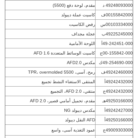
49248093000 د
مقدم، لوحة دفع (5500)
00155842000ف
كاسيت عملة ديبولد
00103334000س
رفض الكاسيت
49225245000ب
عجلة مجداف
49-242451-000أ
اللوحة الأمامية
00-155842-000ج
كاسيت الوسائط المتعددة AFD 1.6
49-254690-000ك
مكدس AFD2.0
49242460000ف
رمح، آسى، TPR، overmolded 5500
49242432000أ
المنتقى الاستغناء النشط تجميع
49242432000ج
منتقي، AFD 2.0، التجميع
49250166000هـ
مقدم، تحميل أمامي قصير، AFD 2.0
49242427000أ
مكدس ديبولد NG
49250166000أ
AFD النقل ديبولد
49009303000ج
عمود التغذية آسى، واسع