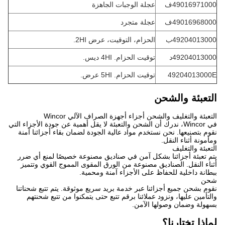
49016971000ف
عجلة الوجبات الجاهزة
49016968000ف
عجلة متجرد
49204013000ب
الحزام، التوقيت، عرض 2HI.
49204013000د
توقيت الحزام. 4HI ديس.
49204013000E
توقيت الحزام. 5HI عرض.
التعبئة والشحن
التعبئة والتغليف والشحن أجزاء أجهزة الصراف الآلي Wincor
في Wincor، ندرك أن الشحن والتعبئة لا يقل أهمية عن جودة الأجزاء التي
نقوم بتصنيعها. نحن نستخدم مواد عالية الجودة لضمان بقاء أجزائنا آمنة
ومأمونة أثناء النقل.
التعبئة والتغليف
يتم تعبئة أجزائنا بشكل آمن في صناديق مصنوعة خصيصًا لمنع أي ضرر
أثناء النقل. الصناديق مصنوعة من الورق المقوى المموج القوي وتتميز
ببطانة داخلية للحفاظ على الأجزاء آمنة ومحمية.
شحن
نقوم بشحن جميع أجزائنا عبر خدمة بريد سريع موثوقة. يتم تتبع شحناتنا
والتأمين عليها، ونزود عملائنا برقم تتبع حتى يتمكنوا من تتبع شحنتهم
بسهولة وضمان وصولها الآمن.
لماذا تختارنا؟