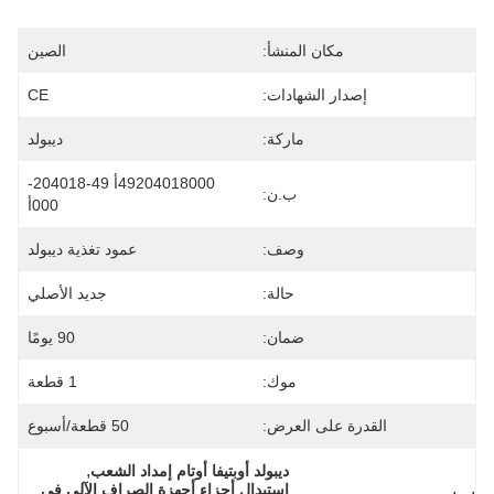
مكان المنشأ:
الصين
إصدار الشهادات:
CE
ماركة:
ديبولد
49204018000أ 49-204018-
ب.ن:
000أ
وصف:
عمود تغذية ديبولد
حالة:
جديد الأصلي
ضمان:
90 يومًا
موك:
1 قطعة
القدرة على العرض:
50 قطعة/أسبوع
, 
ديبولد أوبتيفا أوتام إمداد الشعب
استبدال أجزاء أجهزة الصراف الآلي في 