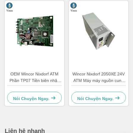
OEM Wincor Nixdorf ATM
Wincor Nixdorf 2050XE 24V
Phần TP07 Tiền biên nhận
ATM Máy máy nguồn cung
Máy in PCB chính Controller
cấp năng lượng
Board 01750063547
Nói Chuyện Ngay.
Nói Chuyện Ngay.
Liên hệ nhanh