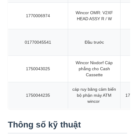
Wincor OMR: V2XF
1770006974
HEAD ASSY R / W
01770045541
Đầu trước
Wincor Nixdorf Cáp
1750043025
phẳng cho Cash
Cassette
cáp ruy băng cảm biến
1750044235
bộ phận máy ATM
1750
wincor
Thông số kỹ thuật