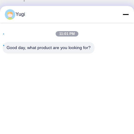
Địa chỉ
Yugi
Phòng 502, Tòa nhà 5, Công viên bất động sản Qide, số 2-
1, Xingye EastRoad, Công viên công nghiệp cộng đồng
11:01 PM
Shunjiang, thị trấn Beijiao, Foshan, Quảng Đông, Trung
Quốc
Good day, what product are you looking for?
điện thoại
0086-199-25600378
E-mail
Yugi@atmpartchina.com
Chính sách bảo mật
|
Sơ đồ trang web
| Trung Quốc Chất