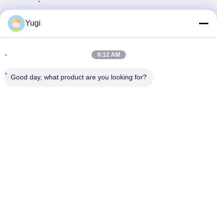
Địa chỉ
Yugi
Phòng 502, Tòa nhà 5, Công viên bất động sản Qide, số 2-
1, Xingye EastRoad, Công viên công nghiệp cộng đồng
8:12 AM
Shunjiang, thị trấn Beijiao, Foshan, Quảng Đông, Trung
Quốc
Good day, what product are you looking for?
điện thoại
0086-199-25600378
E-mail
Yugi@atmpartchina.com
Chính sách bảo mật
|
Sơ đồ trang web
| Trung Quốc Chất