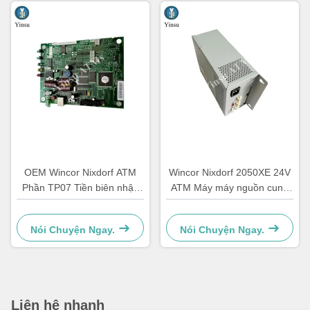
OEM Wincor Nixdorf ATM
Wincor Nixdorf 2050XE 24V
Phần TP07 Tiền biên nhận
ATM Máy máy nguồn cung
Máy in PCB chính Controller
cấp năng lượng
Board 01750063547
Nói Chuyện Ngay.
Nói Chuyện Ngay.
Liên hệ nhanh