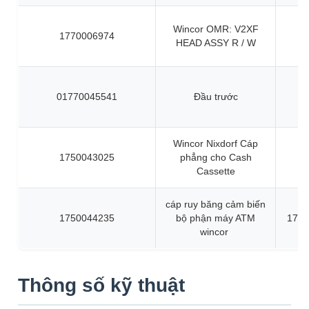
Wincor OMR: V2XF
1770006974
HEAD ASSY R / W
01770045541
Đầu trước
Wincor Nixdorf Cáp
1750043025
phẳng cho Cash
Cassette
cáp ruy băng cảm biến
1750044235
bộ phận máy ATM
1750
wincor
Thông số kỹ thuật