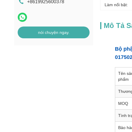
+8619925600378
Làm nổi bật:
Mô Tả 
nói chuyện ngay.
Bộ ph
017502
Tên sả
phẩm
Thương
MOQ
Tình tr
Bảo hà