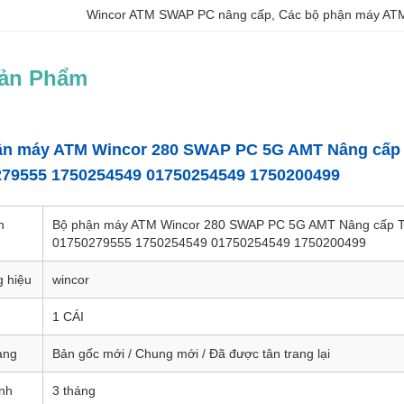
Wincor ATM SWAP PC nâng cấp
, 
Các bộ phận máy AT
Sản Phẩm
ận máy ATM Wincor 280 SWAP PC 5G AMT Nâng cấp 
79555 1750254549 01750254549 1750200499
n
Bộ phận máy ATM Wincor 280 SWAP PC 5G AMT Nâng cấp 
01750279555 1750254549 01750254549 1750200499
 hiệu
wincor
1 CÁI
ạng
Bản gốc mới / Chung mới / Đã được tân trang lại
nh
3 tháng