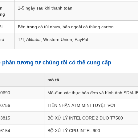
an
1-5 ngày sau khi thanh toán
àng
ói
Bên trong có túi nhựa, bên ngoài có thùng carton
trả
T/T, Alibaba, Western Union, PayPal
 phận tương tự chúng tôi có thể cung cấp
mô tả
70690
Mô-đun xác thực hóa đơn và hình ảnh SDM-
70756
TIỀN NHẬN ATM MINI TUYỆT VỜI
13815
BỘ XỬ LÝ INTEL CORE 2 DUO T7500
16154
BỘ XỬ LÝ CPU-INTEL 900