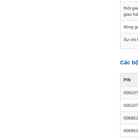
thời gi
giao h
đóng g
Sự chi 
Các bộ
P/N
00610
00610
00686
00686