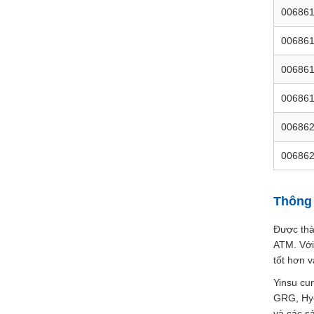
00686
00686
00686
00686
00686
00686
Thông 
Được thà
ATM. Với
tốt hơn 
Yinsu cu
GRG, Hyos
và các s