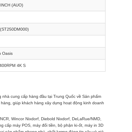
INCH (AUO)
 (ST250DM000)
 Oasis
5400RPM 4K S
ng nhà cung cấp hàng đầu tại Trung Quốc về Sản phẩm
h hàng, giúp khách hàng xây dựng hoạt động kinh doanh
 NCR, Wincor Nixdorf, Diebold Nixdorf, DeLaRue/NMD,
cung cấp máy POS, máy đổi tiền, bộ phận ki-ốt, máy in 3D
oại sản phẩm phong phú, chất lượng đáng tin cậy và giá