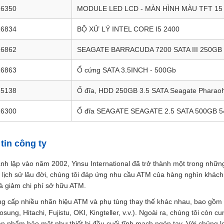
16350
MODULE LED LCD - MÀN HÌNH MÀU TFT 15 
16834
BỘ XỬ LÝ INTEL CORE I5 2400
16862
SEAGATE BARRACUDA 7200 SATA III 250GB
16863
Ổ cứng SATA 3.5INCH - 500Gb
25138
Ổ đĩa, HDD 250GB 3.5 SATA Seagate Pharaoh
26300
Ổ đĩa SEAGATE SEAGATE 2.5 SATA 500GB 
tin công ty
nh lập vào năm 2002, Yinsu International đã trở thành một trong nhữ
 lịch sử lâu đời, chúng tôi đáp ứng nhu cầu ATM của hàng nghìn khác
và giảm chi phí sở hữu ATM.
ng cấp nhiều nhãn hiệu ATM và phụ tùng thay thế khác nhau, bao gồm
ung, Hitachi, Fujistu, OKI, Kingteller, v.v.). Ngoài ra, chúng tôi còn 
ản phẩm bảo mật như thiết bị đầu cuối tĩnh mạch ngón tay. Với chủng l