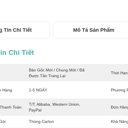
 Tin Chi Tiết
Mô Tả Sản Phẩm
n Chi Tiết
Bản Gốc Mới / Chung Mới / Đã 
Thời Hạn
Được Tân Trang Lại
o Hàng:
1-5 NGÀY
Phương P
T/T, Alibaba, Western Union, 
Thanh Toán:
Đơn Hàng
PayPal
Gói:
Thùng Carton
Khả Năng