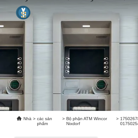
Nhà
>
các sản
>
Bộ phận ATM Wincor
>
1750267
phẩm
Nixdorf
0175025