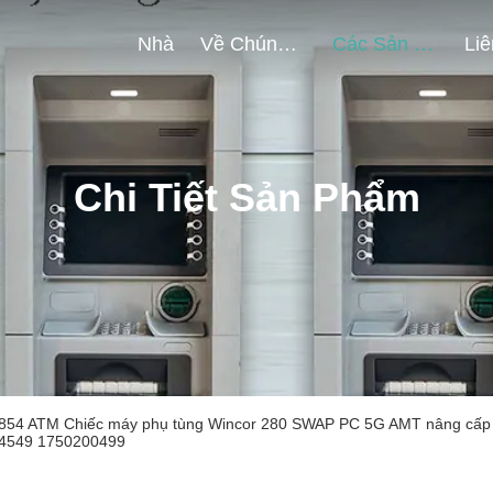
Nhà
Về Chúng Tôi
Các Sản Phẩm
Chi Tiết Sản Phẩm
854 ATM Chiếc máy phụ tùng Wincor 280 SWAP PC 5G AMT nâng cấ
4549 1750200499