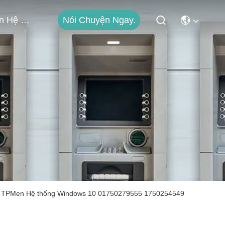
Nói Chuyện Ngay.
Liên Hệ Với Chúng Tôi
p TPMen Hệ thống Windows 10 01750279555 1750254549