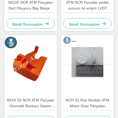
6622E NCR ATM Parçaları
ATM NCR Parçalar yedek
Kart Okuyucu Baş Bileşeni
sunucu ön erişim LVDT
Yenilenme
kemeri 4450544331
Şimdi Konuşalım.
Şimdi Konuşalım.
66XX S2 NCR ATM Parçalar
NCR S2 Pick Modülü ATM
Otomatik Bankacı Sistemi
Motor Gear Parçaları
Donanım Plastik C Geri
4450756286 OEM
Çekici Kilit 4450759179