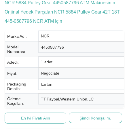
NCR 5884 Pulley Gear 4450587796 ATM Makinesinin
Orijinal Yedek Parçaları NCR 5884 Pulley Gear 42T 18T
445-0587796 NCR ATM Için
NCR
Marka Adı:
Model
4450587796
Numarası:
1 adet
Adedi:
Negociate
Fiyat:
Packaging
karton
Details:
Ödeme
TT,Paypal,Western Union,LC
Koşulları:
En İyi Fiyatı Alın
Şimdi Konuşalım.