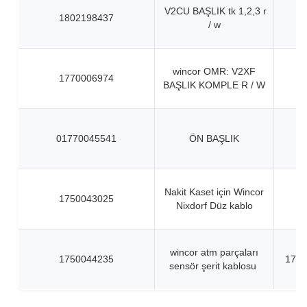
V2CU BAŞLIK tk 1,2,3 r
1802198437
/ w
wincor OMR: V2XF
1770006974
BAŞLIK KOMPLE R / W
01770045541
ÖN BAŞLIK
Nakit Kaset için Wincor
1750043025
Nixdorf Düz kablo
wincor atm parçaları
1750044235
1750
sensör şerit kablosu