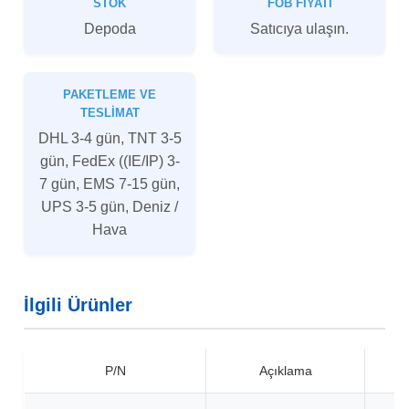
STOK
FOB FIYATI
Depoda
Satıcıya ulaşın.
PAKETLEME VE
TESLIMAT
DHL 3-4 gün, TNT 3-5
gün, FedEx ((IE/IP) 3-
7 gün, EMS 7-15 gün,
UPS 3-5 gün, Deniz /
Hava
İlgili Ürünler
P/N
Açıklama