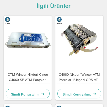
İlgili Ürünler
CTM Wincor Nixdorf Cineo
C4060 Nixdorf Wincor ATM
C4060 SE ATM Parçaları
Parçaları Bileşeni CRS ATS
Özel Elektronik 1750147868
Merkezileştirme Birimi AU
Modülü 1750134478
Şimdi Konuşalım.
Şimdi Konuşalım.