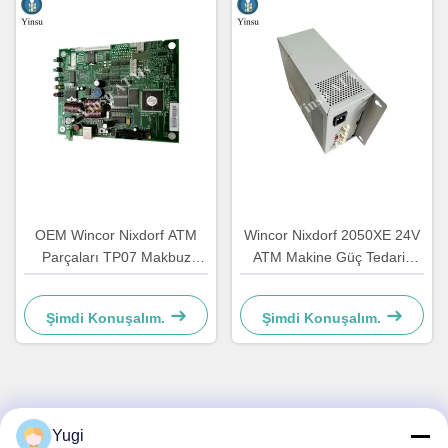
OEM Wincor Nixdorf ATM
Wincor Nixdorf 2050XE 24V
Parçaları TP07 Makbuz
ATM Makine Güç Tedarik
Yazıcısı Ana PCB
Parçası 01750069162
Denetleyicisi Tahta
1750069162
Şimdi Konuşalım.
Şimdi Konuşalım.
01750063547
Hızlı İletişim
Yugi