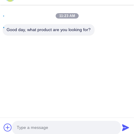
Adres
11:23 AM
Oda 502, Bina 5, Qide Gayrimenkul Parkı, 2-1, Xingye
EastRoad, Shunjiang Topluluk Sanayi Parkı, Beijiao Şehri,
Good day, what product are you looking for?
Foshan, Guangdong, Çin
tele
0086-199-25600378
E-posta
Yugi@atmpartchina.com
Gizlilik Politikası
|
Site Haritası
| Çin İyi Kalite atm makine
parçaları Tedarikçi. Telif hakkı © 2026 Guangzhou Yinsu
Electronic Technology Co., Limited - Tüm haklar saklıdır.