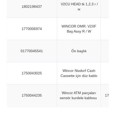
V2CU HEAD tk 1,2,3 r /
1802198437
w
WINCOR OMR: V2XF
1770006974
Baş Assy R / W
01770045541
Ön başlık
Wincor Nixdorf Cash
1750043025
Cassette için düz kablo
Wincor ATM parçaları
1750044235
1750
sensör kurdele kablosu