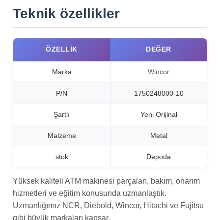
Teknik özellikler
ÖZELLIK
DEĞER
Marka
Wincor
P/N
1750248000-10
Şartlı
Yeni Orijinal
Malzeme
Metal
stok
Depoda
Yüksek kaliteli ATM makinesi parçaları, bakım, onarım
hizmetleri ve eğitim konusunda uzmanlaştık.
Uzmanlığımız NCR, Diebold, Wincor, Hitachi ve Fujitsu
gibi büyük markaları kapsar.