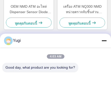
OEM NMD ATM อะไหล่
เครื่อง ATM NQ300 NMD
Dispenser Sensor Diode
หน่วยตรวจจับชิ้นส่วน
Holder A001486
A011263 สําหรับอุปกรณ์
ธนาคาร
พูดคุยกันตอนนี้
พูดคุยกันตอนนี้
Yugi
ติดต่อด่วน
4:03 AM
ที่อยู่
Good day, what product are you looking for?
ห้อง 502 อาคาร 5 สวนอสังหาริมทรัพย์ Qide เลข 2-1 ถนน
Xingye EastRoad สวนอุตสาหกรรมชุมชน Shunjiang เมือง
Beijiao, โฟชาน, กวางดง, จีน
โทรศัพท์
0086-199-25600378
อีเมล