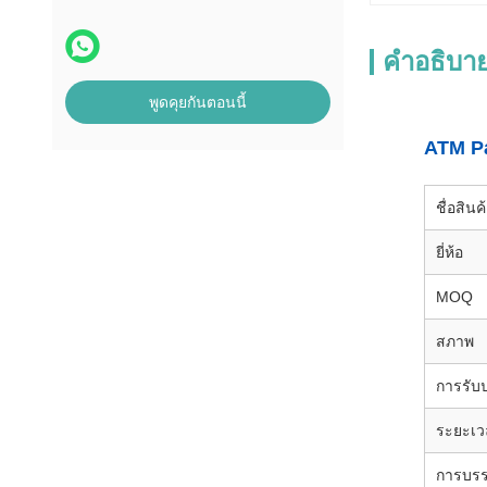
คําอธิบาย
พูดคุยกันตอนนี้
ATM Pa
ชื่อสินค
ยี่ห้อ
MOQ
สภาพ
การรับ
ระยะเว
การบรร