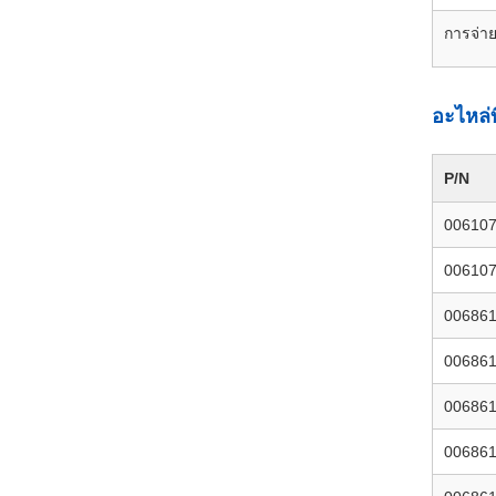
การจ่าย
อะไหล่ท
P/N
00610
00610
00686
00686
00686
00686