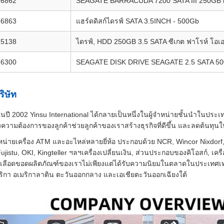
16862
SEAGATE BARRACUDA 7200 SATA III 250GB
16863
แฮร์ดดิสก์ไดรฟ์ SATA 3.5INCH - 500Gb
25138
ไดรฟ์, HDD 250GB 3.5 SATA ซีเกต ฟาโรห์ โอเอ
26300
SEAGATE DISK DRIVE SEAGATE 2.5 SATA 5
ริษัท
้นในปี 2002 Yinsu International ได้กลายเป็นหนึ่งในผู้จําหน่ายชั้นนําในป
วามต้องการของลูกค้าช่วยลูกค้าของเราสร้างธุรกิจที่ดีขึ้น และลดต้นทุน
าหน่ายเครื่อง ATM และอะไหล่หลายยี่ห้อ ประกอบด้วย NCR, Wincor Nixdor
Fujistu, OKI, Kingteller ฯลฯเครื่องเปลี่ยนเงิน, ส่วนประกอบของคิโอสก์, เครื
เลือดขอดผลิตภัณฑ์ของเราไม่เพียงแต่ได้รับความนิยมในตลาดในประเทศเท่าน
ริกา อเมริกาลาติน ตะวันออกกลาง และเอเชียตะวันออกเฉียงใต้