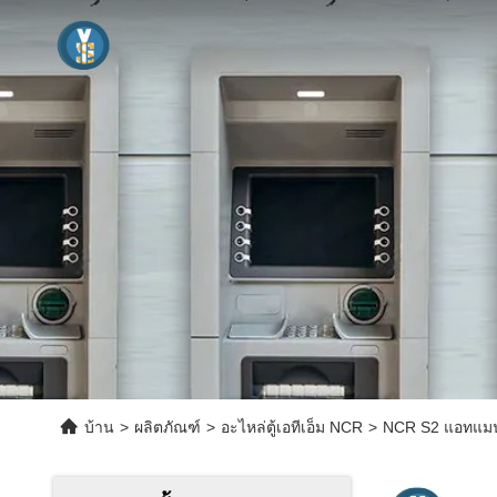
บ้าน
>
ผลิตภัณฑ์
>
อะไหล่ตู้เอทีเอ็ม NCR
>
NCR S2 แอทแมนตั