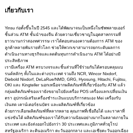
เกี่ยวกับเรา
Yinsu ก่อตั้งขึ้นในปี 2545 และได้พัฒนาจนเป็นหนึ่งในซัพพลายเออร์
ชิ้นส่วน ATM ชั้นนำของจีน ด้วยความเชี่ยวชาญในอุตสาหกรรมที่
ยาวนานกว่าสองทศวรรษ เราได้ตอบสนองความต้องการ ATM ของ
ลูกค้าหลายพันรายทั่วโลก ช่วยให้พวกเขาสามารถยกระดับผลการ
ดำเนินงานทางธุรกิจและลดต้นทุนการดำเนินงาน ATM ได้อย่างมี
ประสิทธิภาพ
เรามีเครื่อง ATM ครบวงจรและชิ้นส่วนที่ใช้ร่วมกันได้ครอบคลุมแบ
รนด์หลักๆ ทั้งในและต่างประเทศ รวมถึง NCR, Wincor Nixdorf,
Diebold Nixdorf, DeLaRue/NMD, GRG, Hyosung, Hitachi, Fujitsu,
OKI และ Kingteller นอกเหนือจากผลิตภัณฑ์ที่เกี่ยวข้องกับ ATM แล้ว
กลุ่มผลิตภัณฑ์ของเรายังขยายไปยังเครื่อง POS เครื่องแลกเปลี่ยนเงิน
ตรา อุปกรณ์เสริมเครื่องชำระเงินแบบบริการตนเอง Mei เครื่องรับ
เงินสด เคาน์เตอร์ธนบัตร และผลิตภัณฑ์ที่เกี่ยวข้อง
ด้วยการเลือกผลิตภัณฑ์ที่หลากหลาย คุณภาพที่เชื่อถือได้ และราคาที่
แข่งขันได้ ผลิตภัณฑ์ของเราได้รับความนิยมอย่างมากในตลาดภายใน
ประเทศ และยังส่งออกไปยังกว่า 30 ประเทศและภูมิภาคทั่วยุโรป
สหรัฐอเมริกา ละตินอเมริกา ตะวันออกกลาง และเอเชียตะวันออกเฉียง