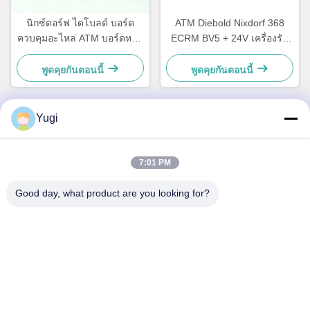
นิกซ์ดอร์ฟ ไดโบลด์ บอร์ด
ATM Diebold Nixdorf 368
ควบคุมอะไหล่ ATM บอร์ดหลัก
ECRM BV5 + 24V เครื่องรับ
CCA Discovery
บิล เครื่องรับรองอะไหล่
49242480000B
49238415000A
พูดคุยกันตอนนี้
พูดคุยกันตอนนี้
Yugi
ติดต่อด่วน
7:01 PM
ที่อยู่
Good day, what product are you looking for?
ห้อง 502 อาคาร 5 สวนอสังหาริมทรัพย์ Qide เลข 2-1 ถนน
Xingye EastRoad สวนอุตสาหกรรมชุมชน Shunjiang เมือง
Beijiao, โฟชาน, กวางดง, จีน
โทรศัพท์
0086-199-25600378
อีเมล