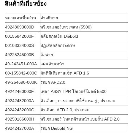
สินค้าที่เกี่ยวข้อง
หมายเลขชิ้นส่วน
คำอธิบาย
49248093000D
พรีเซนเตอร์,พุชเพลท (5500)
00155842000F
ตลับสกุลเงิน Diebold
00103334000S
ปฏิเสธกลักกระดาษ
49225245000B
ล้อพาย
49-242451-000A
แผ่นด้านหน้า
00-155842-000C
มัลติมีเดียคาสเซ็ต AFD 1.6
49-254690-000K
รถยก AFD2.0
49242460000F
เพลา ASSY TPR โอเวอร์โมลด์ 5500
49242432000A
ตัวเลือก , การจ่ายยาที่ใช้งานอยู่ , ประกอบ
49242432000C
ตัวเลือก, AFD 2.0, ประกอบ
49250166000H
พรีเซนเตอร์ โหลดด้านหน้าแบบสั้น AFD 2.0
49242427000A
รถยก Diebold NG