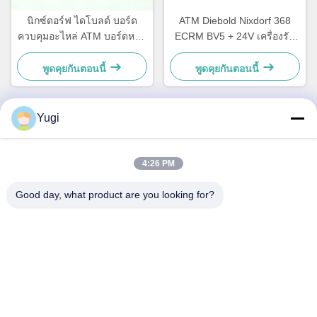
นิกซ์ดอร์ฟ ไดโบลด์ บอร์ด
ATM Diebold Nixdorf 368
ควบคุมอะไหล่ ATM บอร์ดหลัก
ECRM BV5 + 24V เครื่องรับ
CCA Discovery
บิล เครื่องรับรองอะไหล่
49242480000B
49238415000A
พูดคุยกันตอนนี้
พูดคุยกันตอนนี้
Yugi
ติดต่อด่วน
4:26 PM
ที่อยู่
Good day, what product are you looking for?
ห้อง 502 อาคาร 5 สวนอสังหาริมทรัพย์ Qide เลข 2-1 ถนน
Xingye EastRoad สวนอุตสาหกรรมชุมชน Shunjiang เมือง
Beijiao, โฟชาน, กวางดง, จีน
โทรศัพท์
0086-199-25600378
อีเมล