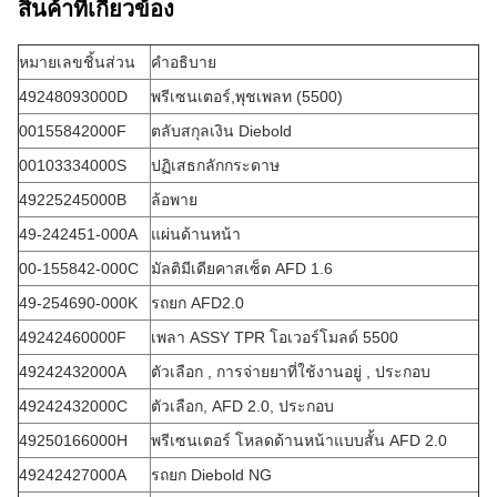
สินค้าที่เกี่ยวข้อง
หมายเลขชิ้นส่วน
คำอธิบาย
49248093000D
พรีเซนเตอร์,พุชเพลท (5500)
00155842000F
ตลับสกุลเงิน Diebold
00103334000S
ปฏิเสธกลักกระดาษ
49225245000B
ล้อพาย
49-242451-000A
แผ่นด้านหน้า
00-155842-000C
มัลติมีเดียคาสเซ็ต AFD 1.6
49-254690-000K
รถยก AFD2.0
49242460000F
เพลา ASSY TPR โอเวอร์โมลด์ 5500
49242432000A
ตัวเลือก , การจ่ายยาที่ใช้งานอยู่ , ประกอบ
49242432000C
ตัวเลือก, AFD 2.0, ประกอบ
49250166000H
พรีเซนเตอร์ โหลดด้านหน้าแบบสั้น AFD 2.0
49242427000A
รถยก Diebold NG