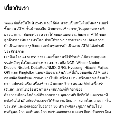
เกี่ยวกับเรา
Yinsu ก่อตั้งขึ้นในปี 2545 และได้พัฒนาจนเป็นหนึ่งในซัพพลายเออร์
ชิ้นส่วน ATM ชั้นนำของจีน ด้วยความเชี่ยวชาญในอุตสาหกรรมที่
ยาวนานกว่าสองทศวรรษ เราได้ตอบสนองความต้องการ ATM ของ
ลูกค้าหลายพันรายทั่วโลก ช่วยให้พวกเขาสามารถยกระดับผลการ
ดำเนินงานทางธุรกิจและลดต้นทุนการดำเนินงาน ATM ได้อย่างมี
ประสิทธิภาพ
เรามีเครื่อง ATM ครบวงจรและชิ้นส่วนที่ใช้ร่วมกันได้ครอบคลุมแบ
รนด์หลักๆ ทั้งในและต่างประเทศ รวมถึง NCR, Wincor Nixdorf,
Diebold Nixdorf, DeLaRue/NMD, GRG, Hyosung, Hitachi, Fujitsu,
OKI และ Kingteller นอกเหนือจากผลิตภัณฑ์ที่เกี่ยวข้องกับ ATM แล้ว
กลุ่มผลิตภัณฑ์ของเรายังขยายไปยังเครื่อง POS เครื่องแลกเปลี่ยนเงิน
ตรา อุปกรณ์เสริมเครื่องชำระเงินแบบบริการตนเอง Mei เครื่องรับ
เงินสด เคาน์เตอร์ธนบัตร และผลิตภัณฑ์ที่เกี่ยวข้อง
ด้วยการเลือกผลิตภัณฑ์ที่หลากหลาย คุณภาพที่เชื่อถือได้ และราคาที่
แข่งขันได้ ผลิตภัณฑ์ของเราได้รับความนิยมอย่างมากในตลาดภายใน
ประเทศ และยังส่งออกไปยังกว่า 30 ประเทศและภูมิภาคทั่วยุโรป
สหรัฐอเมริกา ละตินอเมริกา ตะวันออกกลาง และเอเชียตะวันออกเฉียง