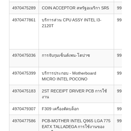
4970475289
COIN ACCEPTOR สหรัฐอเมริกา SR5
998087
4970477861
บริการส่วน CPU ASSY INTEL I3-
998087
2120T
4970475036
การจับกุมเซ็นต์เพน-โตปาซ
998087
4970475399
บริการประกอบ - Motherboard
998087
MICRO INTEL POCONO
4970475183
2ST RECEIPT DRIVER PCB การใช้
998087
งาน
4970479307
F309 เครื่องตัดบล็อก
998087
4970477586
PCB-MOTHER INTEL Q965 LGA 775
998087
EATX TALLADEGA การใช้งานของ