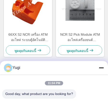
66XX S2 NCR เครื่อง ATM
NCR S2 Pick Module ATM
อะไหล่ ระบบตู้อัตโนมัติ
อะไหล่เครื่องยนต์
ฮาร์ดแวร์ พลาสติก C กล่อง
4450756286 OEM
ล็อค 4450759179
พูดคุยกันตอนนี้
พูดคุยกันตอนนี้
Yugi
ติดต่อด่วน
11:04 PM
ที่อยู่
Good day, what product are you looking for?
ห้อง 502 อาคาร 5 สวนอสังหาริมทรัพย์ Qide เลข 2-1 ถนน
Xingye EastRoad สวนอุตสาหกรรมชุมชน Shunjiang เมือง
Beijiao, โฟชาน, กวางดง, จีน