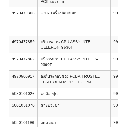
PCB ในระบบ
4970479306
F307 เครื่องตัดบล็อก
998087
4970477859
บริการส่วน CPU ASSY INTEL
998087
CELERON G530T
4970477862
บริการส่วน CPU ASSY INTEL I5-
998087
2390T
4970500917
องค์ประกอบของ PCBA-TRUSTED
998087
PLATFORM MODULE (TPM)
5080101026
พานีล-ฟุต
998087
5081051070
สายประปา
998087
5080101196
แผนหน้า
998087