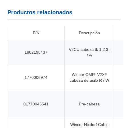
Productos relacionados
P/N
Descripción
V2CU cabeza tk 1,2,3 r
1802198437
/ w
Wincor OMR: V2XF
1770006974
cabeza de asilo R / W
01770045541
Pre-cabeza
Wincor Nixdorf Cable