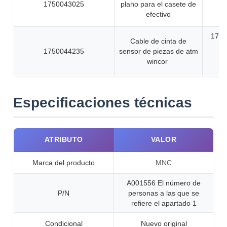
1750043025
plano para el casete de
efectivo
1750
Cable de cinta de
No
1750044235
sensor de piezas de atm
in
wincor
Especificaciones técnicas
ATRIBUTO
VALOR
Marca del producto
MNC
A001556 El número de
P/N
personas a las que se
refiere el apartado 1
Condicional
Nuevo original