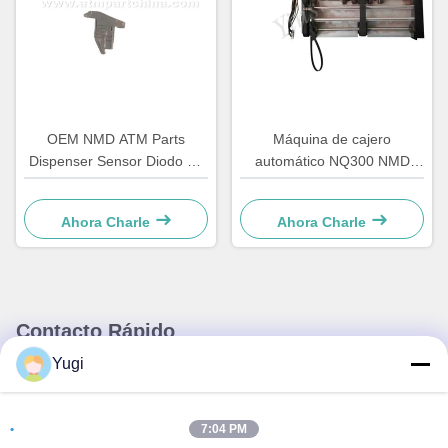
OEM NMD ATM Parts
Máquina de cajero
Dispenser Sensor Diodo de
automático NQ300 NMD
soporte A001486
módulo de detección de
piezas A011263 para
Ahora Charle
Ahora Charle
equipos bancarios
Contacto Rápido
Yugi
Dirección
Habitación 502, Edificio 5, Parque inmobiliario Qide, No. 2-1,
7:04 PM
Xingye EastRoad, Parque industrial comunitario Shunjiang,