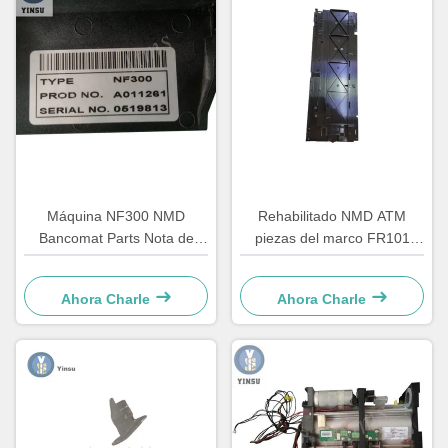
Máquina NF300 NMD
Rehabilitado NMD ATM
Bancomat Parts Nota de
piezas del marco FR101
alimentación A011261 Para
derecha Gloria Delarue
el quiosco máquina de juego
Talaris A006322
Ahora Charle
Ahora Charle