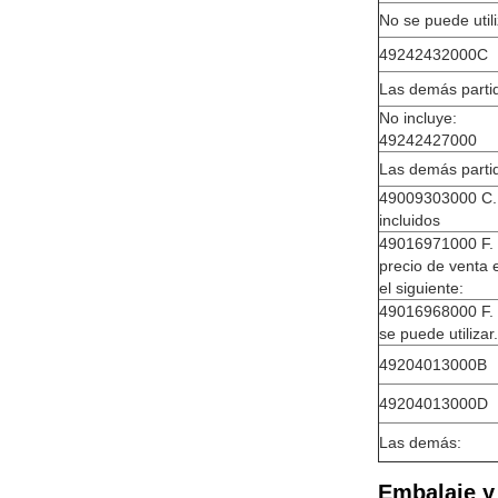
No se puede utili
49242432000C
Las demás parti
No incluye:
49242427000
Las demás parti
49009303000 C.
incluidos
49016971000 F. 
precio de venta 
el siguiente:
49016968000 F.
se puede utilizar.
49204013000B
49204013000D
Las demás:
Embalaje y