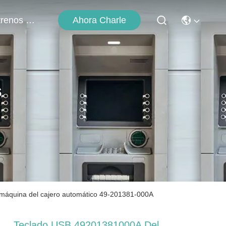
Ahora Charle
Éntrenos En Contacto Con
s
 máquina del cajero automático 49-201381-000A
Teclado USB 49201381000A Del