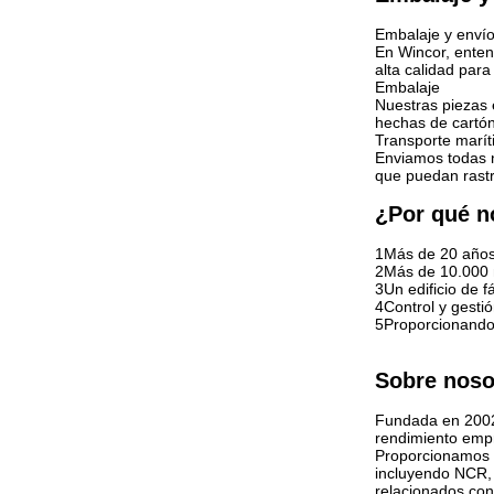
Embalaje y enví
En Wincor, enten
alta calidad par
Embalaje
Nuestras piezas 
hechas de cartón
Transporte marí
Enviamos todas n
que puedan rastr
¿Por qué n
1Más de 20 años 
2Más de 10.000 
3Un edificio de 
4Control y gestió
5Proporcionando 
Sobre noso
Fundada en 2002,
rendimiento empr
Proporcionamos u
incluyendo NCR, 
relacionados con