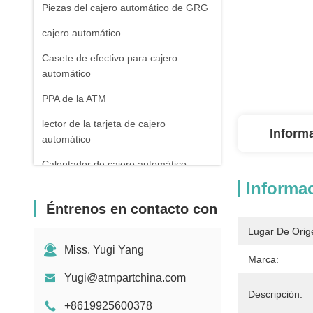
Piezas del cajero automático de GRG
cajero automático
Casete de efectivo para cajero
automático
PPA de la ATM
lector de la tarjeta de cajero
Inform
automático
Calentador de cajero automático
Informac
Máquina de contar billetes de banco
Éntrenos en contacto con
Cuentas de cuentas
Lugar De Orig
Partes de los receptores de facturas
Miss. Yugi Yang
MEI
Marca:
Yugi@atmpartchina.com
máquina de pos
Descripción:
+8619925600378