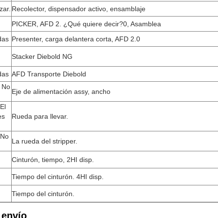
zar.
Recolector, dispensador activo, ensamblaje
PICKER, AFD 2. ¿Qué quiere decir?0, Asamblea
das
Presenter, carga delantera corta, AFD 2.0
Stacker Diebold NG
das
AFD Transporte Diebold
 No
Eje de alimentación assy, ancho
El
es
Rueda para llevar.
 No
La rueda del stripper.
Cinturón, tiempo, 2HI disp.
Tiempo del cinturón. 4HI disp.
Tiempo del cinturón.
 envío