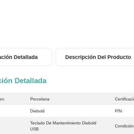
ación Detallada
Descripción Del Producto
ión Detallada
en:
Porcelana
Certificac
Diebold
P/N:
Teclado De Mantenimiento Diebold 
Condición
USB