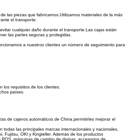
de las piezas que fabricamos.Utilizamos materiales de la más
ante el transporte.
itar cualquier daño durante el transporte.Las cajas están
ner las partes seguras y protegidas.
porcionamos a nuestros clientes un número de seguimiento para
los requisitos de los clientes.
chos países.
as de cajeros automáticos de China.permitirles mejorar el
odas las principales marcas internacionales y nacionales,
Fujitsu, OKI y Kingteller. Además de los productos
es POS, máquinas de cambio de divisas, accesorios de