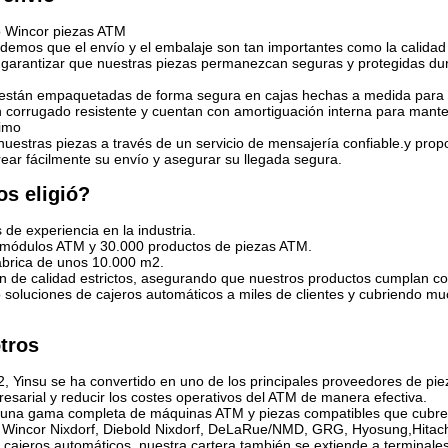
o Wincor piezas ATM
demos que el envío y el embalaje son tan importantes como la calidad 
a garantizar que nuestras piezas permanezcan seguras y protegidas dur
están empaquetadas de forma segura en cajas hechas a medida para ev
 corrugado resistente y cuentan con amortiguación interna para mante
timo
uestras piezas a través de un servicio de mensajería confiable.y pro
ear fácilmente su envío y asegurar su llegada segura.
os eligió?
de experiencia en la industria.
módulos ATM y 30.000 productos de piezas ATM.
fábrica de unos 10.000 m2.
n de calidad estrictos, asegurando que nuestros productos cumplan con 
soluciones de cajeros automáticos a miles de clientes y cubriendo mu
tros
 Yinsu se ha convertido en uno de los principales proveedores de piez
esarial y reducir los costes operativos del ATM de manera efectiva.
na gama completa de máquinas ATM y piezas compatibles que cubren t
Wincor Nixdorf, Diebold Nixdorf, DeLaRue/NMD, GRG, Hyosung,Hitachi, 
 cajeros automáticos, nuestra cartera también se extiende a terminal