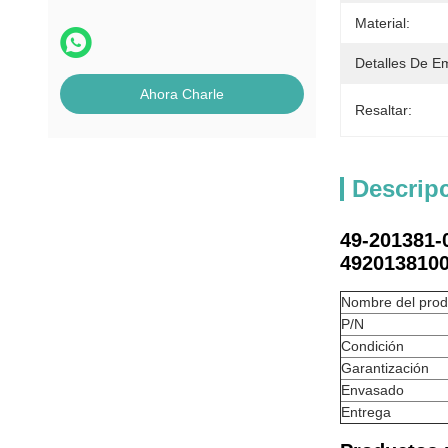
Material:
Detalles De E
Ahora Charle
Resaltar:
Descrip
49-201381-
492013810
Nombre del prod
P/N
Condición
Garantización
Envasado
Entrega