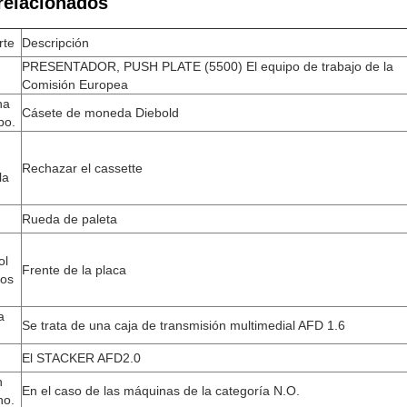
relacionados
rte
Descripción
PRESENTADOR, PUSH PLATE (5500) El equipo de trabajo de la
Comisión Europea
na
Cásete de moneda Diebold
po.
Rechazar el cassette
la
Rueda de paleta
ol
Frente de la placa
los
a
Se trata de una caja de transmisión multimedial AFD 1.6
El STACKER AFD2.0
n
En el caso de las máquinas de la categoría N.O.
ho.