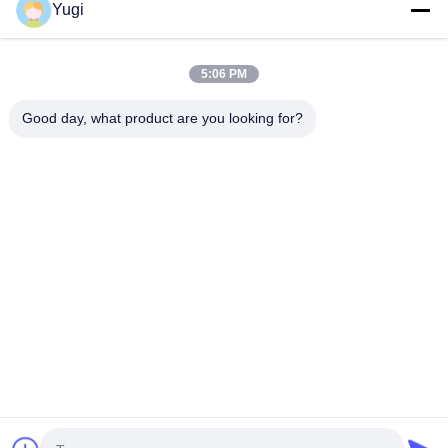
Yugi
Быстрый контакт
Адрес
5:06 PM
Комната 502, здание 5, парк недвижимости Qide, No 2-1,
Good day, what product are you looking for?
Xingye EastRoad, промышленный парк сообщества
Shunjiang, город Бейцзяо, город Фошань, Гуандун, Китай
Телефон
0086-199-25600378
Электронная почта
Yugi@atmpartchina.com
Политика уединения
|
Карта сайта
| Качество Китая
хорошее части банкомата Поставщик. © авторского права
2026 Guangzhou Yinsu Electronic Technology Co., Limited .