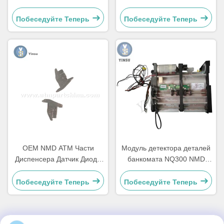
Части Заметка питатель
Правая слава Delarue
A011261 Для киоска
Talaris A006322
Побеседуйте Теперь
Побеседуйте Теперь
игровой машины
OEM NMD ATM Части
Модуль детектора деталей
Диспенсера Датчик Диода
банкомата NQ300 NMD
A001486
A011263 для банковского
оборудования
Побеседуйте Теперь
Побеседуйте Теперь