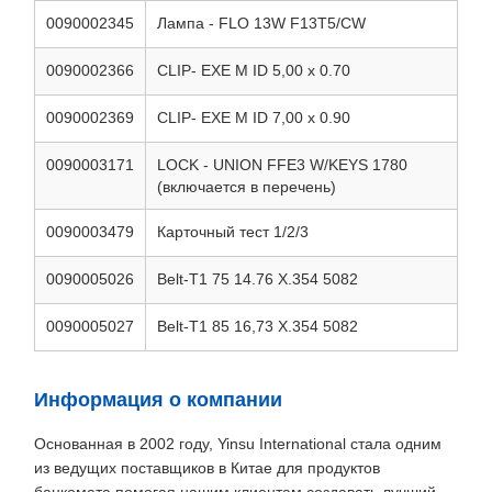
0090002345
Лампа - FLO 13W F13T5/CW
0090002366
CLIP- EXE M ID 5,00 х 0.70
0090002369
CLIP- EXE M ID 7,00 х 0.90
0090003171
LOCK - UNION FFE3 W/KEYS 1780
(включается в перечень)
0090003479
Карточный тест 1/2/3
0090005026
Belt-T1 75 14.76 X.354 5082
0090005027
Belt-T1 85 16,73 X.354 5082
Информация о компании
Основанная в 2002 году, Yinsu International стала одним
из ведущих поставщиков в Китае для продуктов