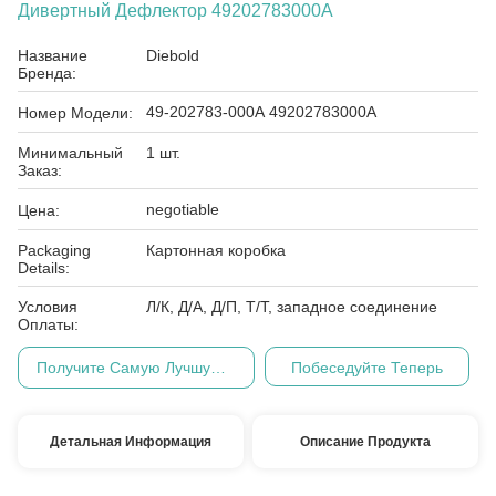
Дивертный Дефлектор 49202783000A
Название
Diebold
Бренда:
49-202783-000A 49202783000A
Номер Модели:
Минимальный
1 шт.
Заказ:
negotiable
Цена:
Packaging
Картонная коробка
Details:
Условия
Л/К, Д/А, Д/П, Т/Т, западное соединение
Оплаты:
Получите Самую Лучшую Цену
Побеседуйте Теперь
Детальная Информация
Описание Продукта