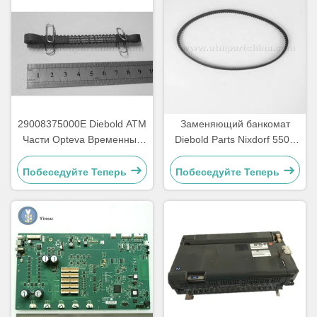
29008375000E Diebold ATM
Заменяющий банкомат
Части Opteva Временный
Diebold Parts Nixdorf 5500
ремень Транспортный
AFD 445T Транспортный
ремень 67T
ремень 2900837500AH
Побеседуйте Теперь
Побеседуйте Теперь