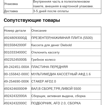
Внутренняя часть в полиэтиленовом
Упаковка
пакете, внешняя в картонной упаковке.
Доставка
3-5 дней после оплаты
Сопутствующие товары
Номер детали
Описание
49248093000Д
ПРЕЗЕНТЕР,НАЖИМНАЯ ПЛИТА (5500)
00155842000F
Кассета для денег Diebold
00103334000С
Отклонить кассету
49225245000Б
Гребное колесо
49-242451-000А
ПЛАСТИНА ПЕРЕДНЯЯ
00-155842-000С
МУЛЬТИМЕДИА КАССЕТНЫЙ АФД 1.6
49-254690-000К
СТАКЕР AFD2.0
49242460000Ф
ВАЛ,В СБОРЕ,TPR,ЛИВОЙ 5500
49242432000А
Сборщик, активная выдача, сборка
49242432000С
ПОДБОРНИК, AFD 2.0, СБОРКА