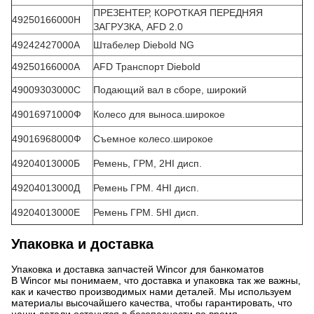
ПРЕЗЕНТЕР, КОРОТКАЯ ПЕРЕДНЯЯ
49250166000H
ЗАГРУЗКА, AFD 2.0
49242427000А
Штабелер Diebold NG
49250166000А
AFD Транспорт Diebold
49009303000С
Подающий вал в сборе, широкий
49016971000Ф
Колесо для выноса.широкое
49016968000Ф
Съемное колесо.широкое
49204013000Б
Ремень, ГРМ, 2HI дисп.
49204013000Д
Ремень ГРМ. 4HI дисп.
49204013000Е
Ремень ГРМ. 5HI дисп.
Упаковка и доставка
Упаковка и доставка запчастей Wincor для банкоматов
В Wincor мы понимаем, что доставка и упаковка так же важны,
как и качество производимых нами деталей. Мы используем
материалы высочайшего качества, чтобы гарантировать, что