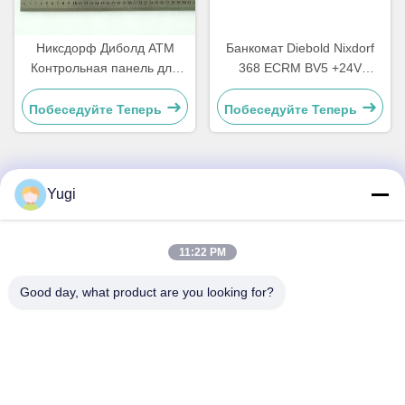
Никсдорф Диболд АТМ
Банкомат Diebold Nixdorf
Контрольная панель для
368 ECRM BV5 +24V
деталей Материнская
Приемник счетов
плата CCA Discovery
Валидатор частей
Побеседуйте Теперь
Побеседуйте Теперь
49242480000B
49238415000A
Yugi
Быстрый контакт
Адрес
11:22 PM
Комната 502, здание 5, парк недвижимости Qide, No 2-1,
Good day, what product are you looking for?
Xingye EastRoad, промышленный парк сообщества
Shunjiang, город Бейцзяо, город Фошань, Гуандун, Китай
Телефон
0086-199-25600378