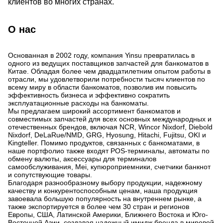
клиентов во многих странах.
О нас
Основанная в 2002 году, компания Yinsu превратилась в
одного из ведущих поставщиков запчастей для банкоматов в
Китае. Обладая более чем двадцатилетним опытом работы в
отрасли, мы удовлетворили потребности тысяч клиентов по
всему миру в области банкоматов, позволив им повысить
эффективность бизнеса и эффективно сократить
эксплуатационные расходы на банкоматы.
Мы предлагаем широкий ассортимент банкоматов и
совместимых запчастей для всех основных международных и
отечественных брендов, включая NCR, Wincor Nixdorf, Diebold
Nixdorf, DeLaRue/NMD, GRG, Hyosung, Hitachi, Fujitsu, OKI и
Kingteller. Помимо продуктов, связанных с банкоматами, в
наше портфолио также входят POS-терминалы, автоматы по
обмену валюты, аксессуары для терминалов
самообслуживания, Mei, купюроприемники, счетчики банкнот
и сопутствующие товары.
Благодаря разнообразному выбору продукции, надежному
качеству и конкурентоспособным ценам, наша продукция
завоевала большую популярность на внутреннем рынке, а
также экспортируется в более чем 30 стран и регионов
Европы, США, Латинской Америки, Ближнего Востока и Юго-
Восточной Азии, создавая надежный имидж бренда в мировой