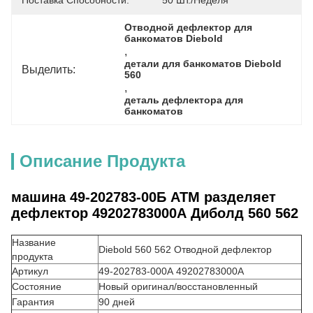
Поставка Способности:
50 Шт./неделя
Отводной дефлектор для 
банкоматов Diebold
, 
детали для банкоматов Diebold 
Выделить:
560
, 
деталь дефлектора для 
банкоматов
Описание Продукта
машина 49-202783-00Б АТМ разделяет
дефлектор 49202783000А Диболд 560 562
Название
Diebold 560 562 Отводной дефлектор
продукта
Артикул
49-202783-000А 49202783000А
Состояние
Новый оригинал/восстановленный
Гарантия
90 дней