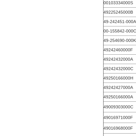
00103334000S
49225245000B
49-242451-000А
00-155842-000
49-254690-000K
49242460000F
49242432000А
49242432000C
49250166000H
49242427000А
49250166000A
49009303000C
49016971000F
49016968000F