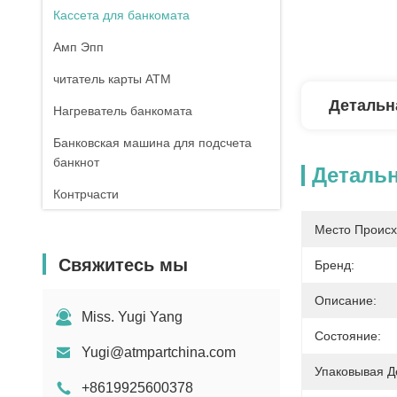
Кассета для банкомата
Амп Эпп
читатель карты ATM
Детальн
Нагреватель банкомата
Банковская машина для подсчета
банкнот
Деталь
Контрчасти
Запчасти для купюроприемника MEI
Место Происх
Пост-машина
Свяжитесь мы
Бренд:
Описание:
Miss. Yugi Yang
Состояние:
Yugi@atmpartchina.com
Упаковывая Д
+8619925600378