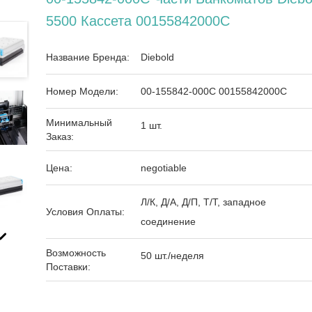
5500 Кассета 00155842000C
Название Бренда:
Diebold
Номер Модели:
00-155842-000C 00155842000C
Минимальный
1 шт.
Заказ:
Цена:
negotiable
Л/К, Д/А, Д/П, Т/Т, западное
Условия Оплаты:
соединение
Возможность
50 шт./неделя
Поставки: