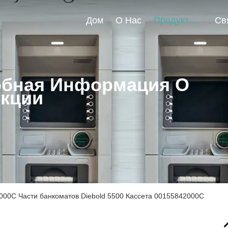
Дом
О Нас
Продукты
бная Информация О
кции
000C Части банкоматов Diebold 5500 Кассета 00155842000C