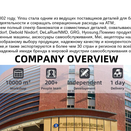
02 году, Yinsu стала одним из ведущих поставщиков деталей для 
деятельности и сокращать операционные расходы на ATM;.
ем полный спектр банкоматов и совместимых деталей, охватываю
dorf, Diebold Nixdorf, DeLaRue/NMD, GRG, Hyosung,Помимо продук
енные машины, аксессуары самообслуживания, Mei, акцепторы нали
ообразному выбору продукции, надежному качеству и конкурентос
е,и также экспортируются в более чем 30 стран и регионов по вс
 надежный имидж бренда в мировой индустрии самообслуживания 