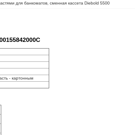
пчастями для банкоматов
, 
сменная кассета Diebold 5500
 00155842000C
асть - картонным