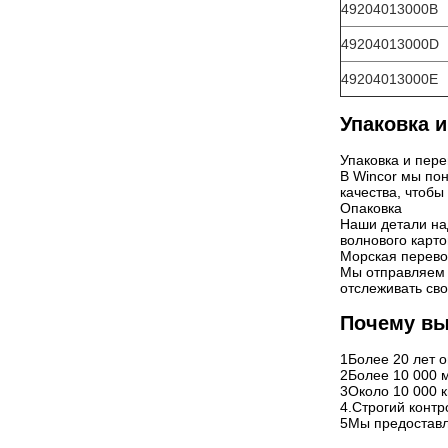
49204013000B
49204013000D
49204013000E
Упаковка и
Упаковка и пере
В Wincor мы пон
качества, чтоб
Опаковка
Наши детали на
волнового карт
Морская перево
Мы отправляем 
отслеживать сво
Почему вы
1Более 20 лет о
2Более 10 000 
3Около 10 000 
4.Строгий контр
5Мы предоставл