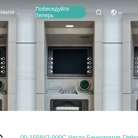
Побеседуйте
Свяжитесь Мы
Теперь
00-155842-000C Части Банкоматов Diebo