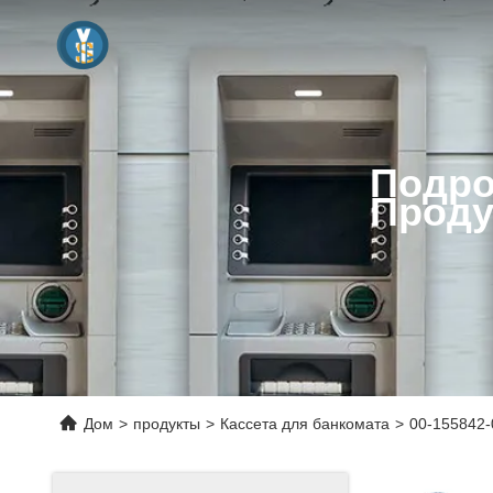
Подро
Проду
Дом
>
продукты
>
Кассета для банкомата
>
00-155842-