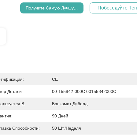
Побеседуйте Те
Получите Самую Лучшую Цену
тификация:
CE
ер Детали:
00-155842-000C 00155842000C
ользуется В:
Банкомат Диболд
антия:
90 Дней
тавка Способности:
50 Шт./неделя