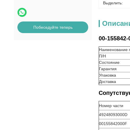
Выделить:
Описан
Побеседуйте теперь
00-155842-
Наименование 
П/Н
Состояние
Гарантия
Упаковка
Доставка
Сопутству
Номер части
49248093000D
00155842000F