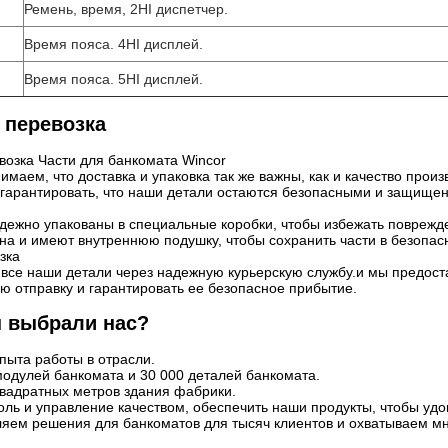
Ремень, время, 2HI диспетчер.
Время пояса. 4HI дисплей.
Время пояса. 5HI дисплей.
 перевозка
возка Части для банкомата Wincor
имаем, что доставка и упаковка так же важны, как и качество пр
ы гарантировать, что наши детали остаются безопасными и защище
дежно упакованы в специальные коробки, чтобы избежать поврежде
она и имеют внутреннюю подушку, чтобы сохранить части в безопа
зка
все наши детали через надежную курьерскую службу.и мы предост
ю отправку и гарантировать ее безопасное прибытие.
 выбрали нас?
пыта работы в отрасли.
модулей банкомата и 30 000 деталей банкомата.
квадратных метров здания фабрики.
оль и управление качеством, обеспечить наши продукты, чтобы уд
яем решения для банкоматов для тысяч клиентов и охватываем мн