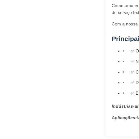
Como uma empr
de serviço.Es
Com a nossa p
Principa
✅ O
✅ No
✅ C
✅ Di
✅ En
Indústrias-al
Aplicações: