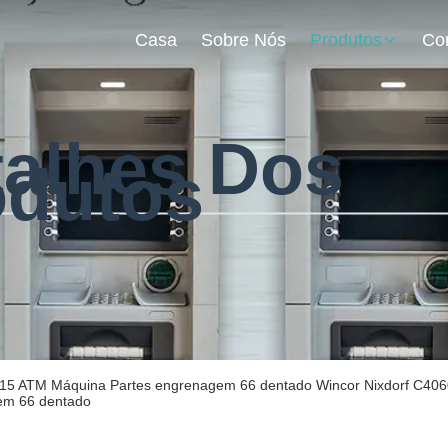
Casa
Sobre Nós
Produtos
talhes Dos
odutos
5 ATM Máquina Partes engrenagem 66 dentado Wincor Nixdorf C4060
em 66 dentado