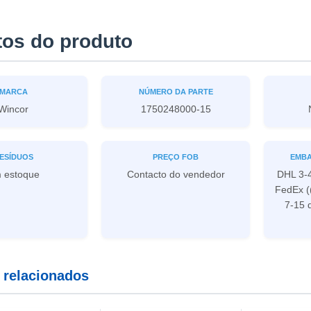
tos do produto
MARCA
NÚMERO DA PARTE
Wincor
1750248000-15
ESÍDUOS
PREÇO FOB
EMBA
 estoque
Contacto do vendedor
DHL 3-4
FedEx ((
7-15 
 relacionados