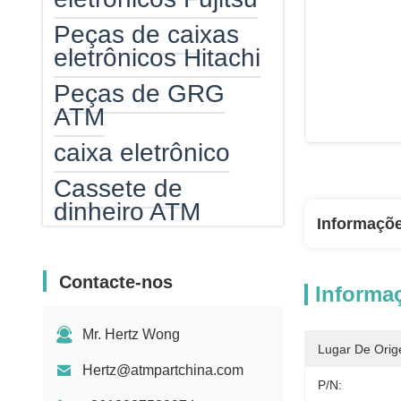
Peças de caixas
eletrônicos Hitachi
Peças de GRG
ATM
caixa eletrônico
Cassete de
dinheiro ATM
Informaçõ
Atm epp
leitor de cartão do
Contacte-nos
Informa
atm
Mr. Hertz Wong
Aquecedor de
Lugar De Orig
caixa automático
Hertz@atmpartchina.com
P/N: