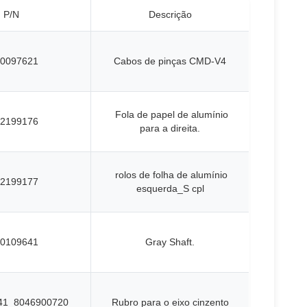
P/N
Descrição
0097621
Cabos de pinças CMD-V4
Fola de papel de alumínio
2199176
para a direita.
rolos de folha de alumínio
2199177
esquerda_S cpl
0109641
Gray Shaft.
41_8046900720
Rubro para o eixo cinzento