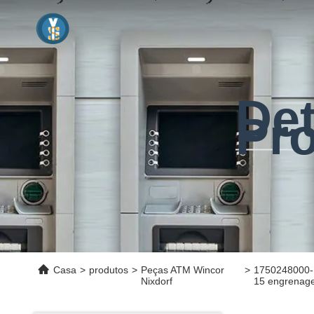
De
Pr
Casa
>
produtos
>
Peças ATM Wincor
>
1750248000-1
Nixdorf
15 engrenag