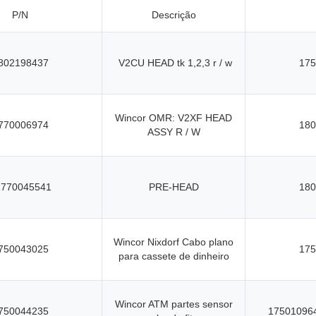
P/N
Descrição
802198437
V2CU HEAD tk 1,2,3 r / w
175
Wincor OMR: V2XF HEAD
770006974
180
ASSY R / W
1770045541
PRE-HEAD
180
Wincor Nixdorf Cabo plano
750043025
175
para cassete de dinheiro
Wincor ATM partes sensor
750044235
17501096