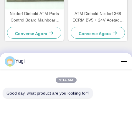
Nixdorf Diebold ATM Parts
ATM Diebold Nixdorf 368
Control Board Mainboard
ECRM BV5 + 24V Acetador
CCA Discovery
de contas Validador de
49242480000B
peças 49238415000A
Converse Agora
Converse Agora
Yugi
Contato rápido
Endereço
9:14 AM
Sala 502, Edifício 5, Qide Real Estate Park, n.o 2-1, Xingye
Good day, what product are you looking for?
EastRoad, Shunjiang Community Industrial Park, Beijiao
Town, Foshan, Guangdong, China
telefone
0086-199-25600378
E-mail