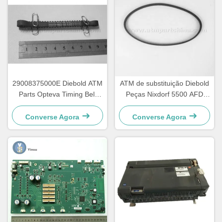
29008375000E Diebold ATM
ATM de substituição Diebold
Parts Opteva Timing Belt
Peças Nixdorf 5500 AFD
Cinturão de transporte 67T
445T Cinturão de transporte
2900837500AH
Converse Agora
Converse Agora