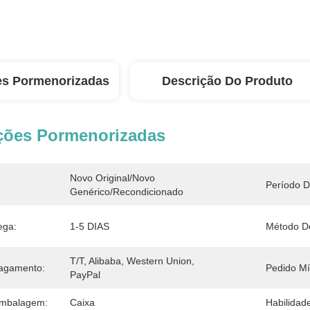
es Pormenorizadas
Descrição Do Produto
ções Pormenorizadas
Novo Original/Novo 
Período D
Genérico/Recondicionado
ega:
1-5 DIAS
Método D
T/T, Alibaba, Western Union, 
agamento:
Pedido Mí
PayPal
Embalagem:
Caixa
Habilidad