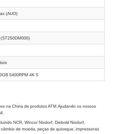
das (AUO)
 (ST250DM000)
ásis
00GB 5400RPM 4K S
ores na China de produtos ATM.Ajudando os nossos
TM.
cluindo NCR, Wincor Nixdorf, Diebold Nixdorf,
de câmbio de moeda, peças de quiosque, impressoras