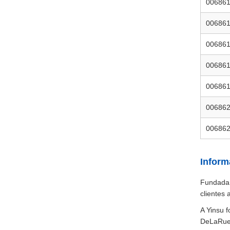
00686
00686
00686
00686
00686
00686
00686
Inform
Fundada 
clientes
A Yinsu f
DeLaRue/