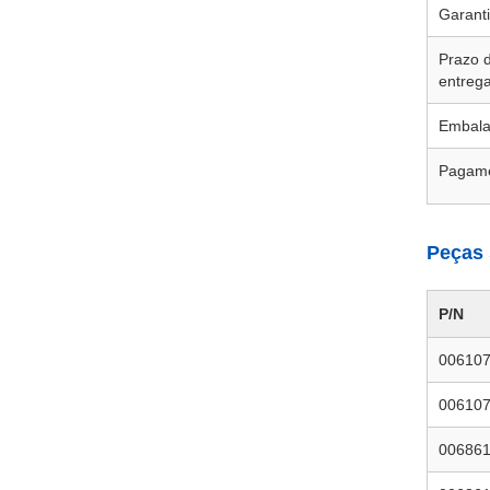
Garant
Prazo 
entreg
Embal
Pagam
Peças 
P/N
00610
00610
00686