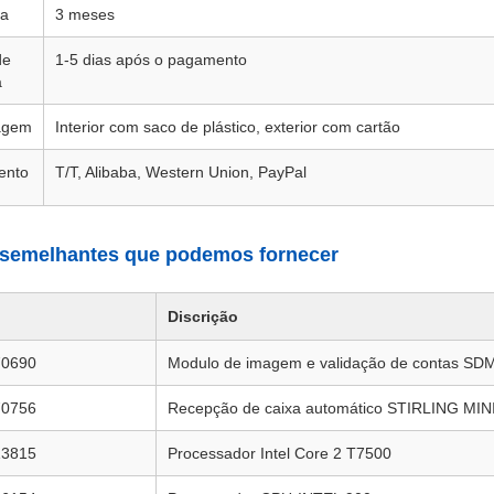
ia
3 meses
de
1-5 dias após o pagamento
a
agem
Interior com saco de plástico, exterior com cartão
ento
T/T, Alibaba, Western Union, PayPal
semelhantes que podemos fornecer
Discrição
70690
Modulo de imagem e validação de contas SD
70756
Recepção de caixa automático STIRLING MIN
13815
Processador Intel Core 2 T7500