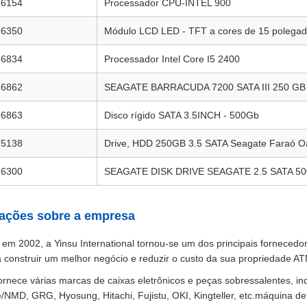
16154
Processador CPU-INTEL 900
16350
Módulo LCD LED - TFT a cores de 15 polega
16834
Processador Intel Core I5 2400
16862
SEAGATE BARRACUDA 7200 SATA III 250 GB
16863
Disco rígido SATA 3.5INCH - 500Gb
25138
Drive, HDD 250GB 3.5 SATA Seagate Faraó O
26300
SEAGATE DISK DRIVE SEAGATE 2.5 SATA 5
ações sobre a empresa
em 2002, a Yinsu International tornou-se um dos principais forneced
 a construir um melhor negócio e reduzir o custo da sua propriedade A
ornece várias marcas de caixas eletrônicos e peças sobressalentes, in
NMD, GRG, Hyosung, Hitachi, Fujistu, OKI, Kingteller, etc.máquina 