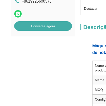
+8619925600378
Destacar:
Descriç
Converse agora
Máquin
de not
Nome 
produt
Marca
MOQ
Condiç