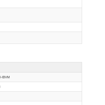
M-IBVM
I