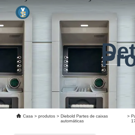
De
Pr
Casa
>
produtos
>
Diebold Partes de caixas
>
P
automáticas
1