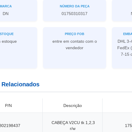
MARCA
NÚMERO DA PEÇA
DN
01750310317
STOQUE
PREÇO FOB
EMBA
 estoque
entre em contato com o
DHL 3-4
vendedor
FedEx (
7-15 
 Relacionados
P/N
Descrição
CABEÇA V2CU tk 1,2,3
802198437
175
r/w