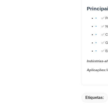
Principa
✅ P
✅ N
✅ C
✅ G
✅ En
Indústrias-al
Aplicações:
M
Etiquetas: