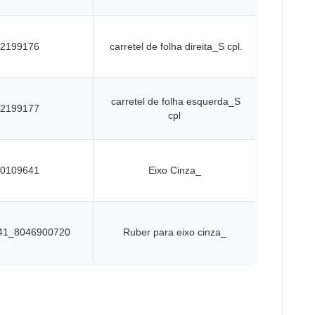
2199176
carretel de folha direita_S cpl.
carretel de folha esquerda_S
2199177
cpl
0109641
Eixo Cinza_
41_8046900720
Ruber para eixo cinza_