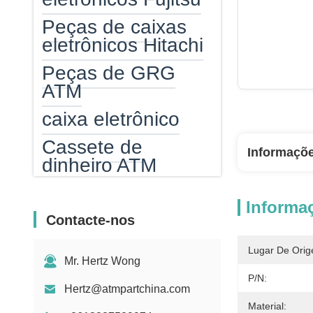
Peças de caixas
eletrônicos Hitachi
Peças de GRG
ATM
caixa eletrônico
Cassete de
Informaçõ
dinheiro ATM
Atm epp
Informa
leitor de cartão do
Contacte-nos
atm
Lugar De Orig
Mr. Hertz Wong
Aquecedor de
P/N:
caixa automático
Hertz@atmpartchina.com
Material: