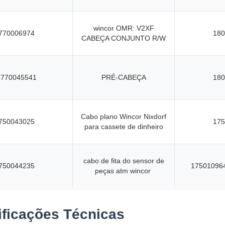
wincor OMR: V2XF
770006974
180
CABEÇA CONJUNTO R/W
1770045541
PRÉ-CABEÇA
180
Cabo plano Wincor Nixdorf
750043025
175
para cassete de dinheiro
cabo de fita do sensor de
750044235
17501096
peças atm wincor
ficações Técnicas