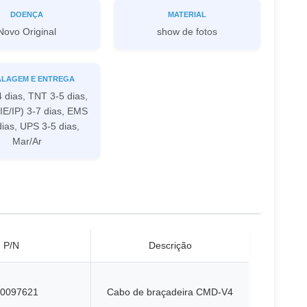
DOENÇA
MATERIAL
Novo Original
show de fotos
LAGEM E ENTREGA
 dias, TNT 3-5 dias,
IE/IP) 3-7 dias, EMS
dias, UPS 3-5 dias,
Mar/Ar
P/N
Descrição
0097621
Cabo de braçadeira CMD-V4