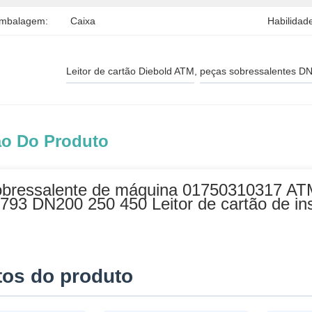
Embalagem:
Caixa
Habilidad
Leitor de cartão Diebold ATM
, 
peças sobressalentes D
ão Do Produto
obressalente de máquina 01750310317 AT
793 DN200 250 450 Leitor de cartão de i
tos do produto