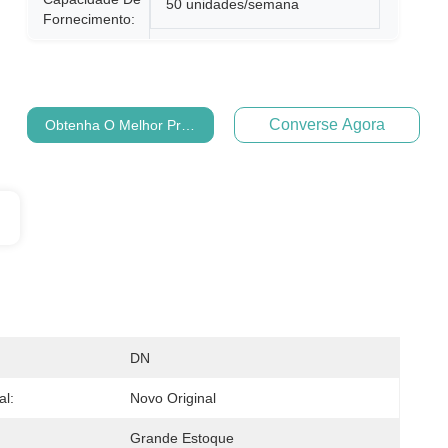
50 unidades/semana
Fornecimento:
Converse Agora
Obtenha O Melhor Preço
DN
al:
Novo Original
Grande Estoque