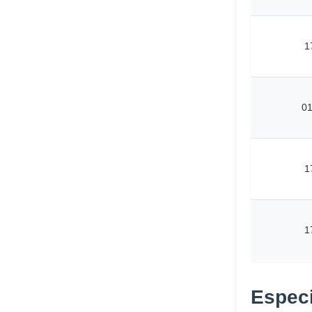
1
0
1
1
Especi