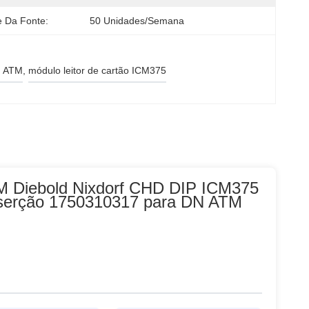
e Da Fonte:
50 Unidades/semana
N ATM
, 
módulo leitor de cartão ICM375
M Diebold Nixdorf CHD DIP ICM375
nserção 1750310317 para DN ATM