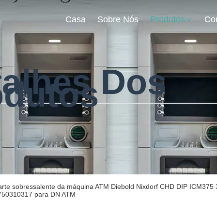
Casa
Sobre Nós
Produtos
talhes Dos
odutos
arte sobressalente da máquina ATM Diebold Nixdorf CHD DIP ICM375 3
750310317 para DN ATM