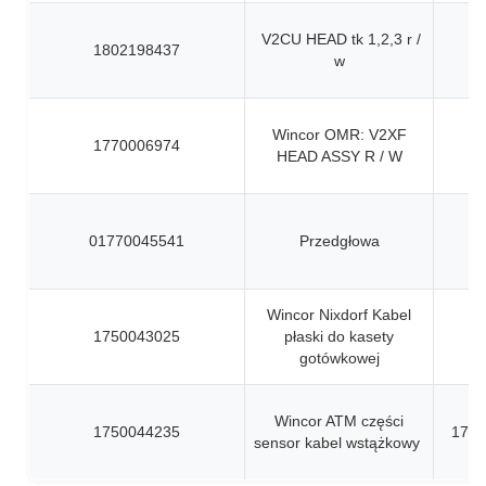
V2CU HEAD tk 1,2,3 r /
1802198437
w
Wincor OMR: V2XF
1770006974
HEAD ASSY R / W
01770045541
Przedgłowa
Wincor Nixdorf Kabel
1750043025
płaski do kasety
gotówkowej
Wincor ATM części
1750044235
1750
sensor kabel wstążkowy