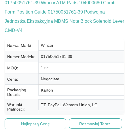
01750051761-39 Wincor ATM Parts 104000680 Comb
Form Position Guide 01750051761-39 Podwójna
Jednostka Ekstrakcyjna MDMS Note Block Solenoid Lever
CMD-V4
Wincor
Nazwa Marki:
01750051761-39
Numer Modelu:
1 szt
MOQ:
Negociate
Cena:
Packaging
Karton
Details:
Warunki
TT, PayPal, Western Union, LC
Płatności:
Najlepszą Cenę
Rozmawiaj Teraz.