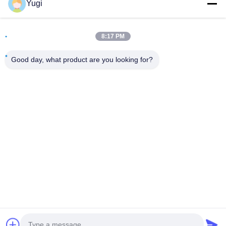
Yugi
Adres
Pokój 502, budynek 5, Qide Real Estate Park, nr 2-1, Xingye
8:17 PM
EastRoad, Shunjiang Community Industrial Park, Beijiao
Town, Foshan, Guangdong, Chiny
Good day, what product are you looking for?
teren
0086-199-25600378
E-mail
Yugi@atmpartchina.com
Polityka prywatności
|
Sitemap
| Chiny Dobra jakość części
maszyn bankomatowych Sprzedawca. 2026 Guangzhou Yinsu
Electronic Technology Co., Limited Wszystkie prawa