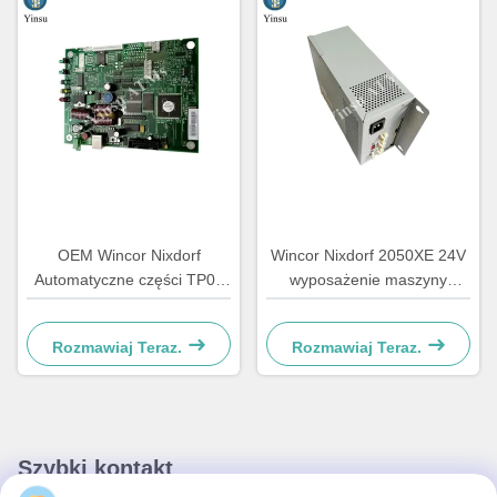
OEM Wincor Nixdorf
Wincor Nixdorf 2050XE 24V
Automatyczne części TP07
wyposażenie maszyny
Kwitancja drukarka Główna
bankomatu
tablica sterownika PCB
Rozmawiaj Teraz.
Rozmawiaj Teraz.
01750063547
Szybki kontakt