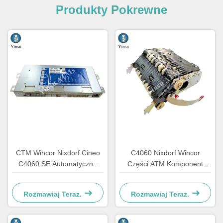
Produkty Pokrewne
CTM Wincor Nixdorf Cineo
C4060 Nixdorf Wincor
C4060 SE Automatyczne
Części ATM Komponent
części elektroniczne
CRS ATS Centralizacja AU
specjalne 1750147868
Moduł 1750134478
Rozmawiaj Teraz.
Rozmawiaj Teraz.