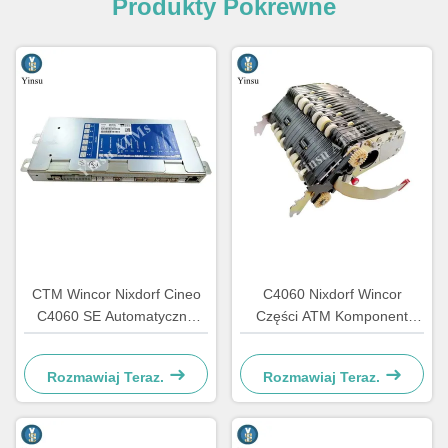
Produkty Pokrewne
CTM Wincor Nixdorf Cineo
C4060 Nixdorf Wincor
C4060 SE Automatyczne
Części ATM Komponent
części elektroniczne
CRS ATS Centralizacja AU
specjalne 1750147868
Moduł 1750134478
Rozmawiaj Teraz.
Rozmawiaj Teraz.