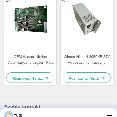
OEM Wincor Nixdorf
Wincor Nixdorf 2050XE 24V
Automatyczne części TP07
wyposażenie maszyny
Kwitancja drukarka Główna
bankomatu
tablica sterownika PCB
Rozmawiaj Teraz.
Rozmawiaj Teraz.
01750063547
Szybki kontakt
Yugi