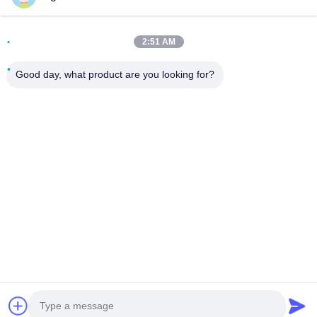
Adres
Pokój 502, budynek 5, Qide Real Estate Park, nr 2-1, Xingye
2:51 AM
EastRoad, Shunjiang Community Industrial Park, Beijiao
Town, Foshan, Guangdong, Chiny
Good day, what product are you looking for?
teren
0086-199-25600378
E-mail
Yugi@atmpartchina.com
Polityka prywatności
|
Sitemap
| Chiny Dobra jakość części
maszyn bankomatowych Sprzedawca. 2026 Guangzhou Yinsu
Electronic Technology Co., Limited Wszystkie prawa
zastrzeżone.