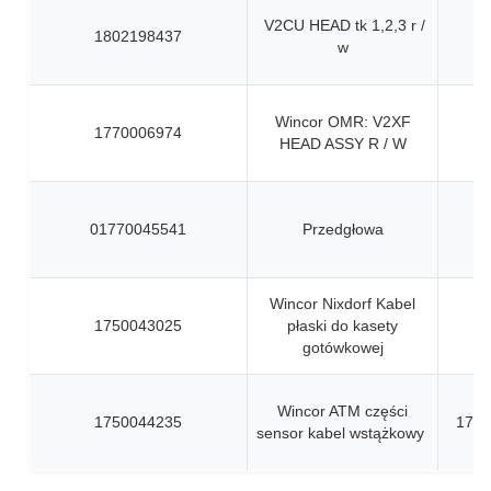
V2CU HEAD tk 1,2,3 r /
1802198437
w
Wincor OMR: V2XF
1770006974
HEAD ASSY R / W
01770045541
Przedgłowa
Wincor Nixdorf Kabel
1750043025
płaski do kasety
gotówkowej
Wincor ATM części
1750044235
1750
sensor kabel wstążkowy