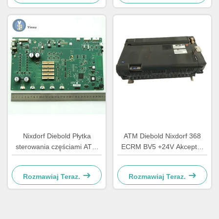
Nixdorf Diebold Płytka
ATM Diebold Nixdorf 368
sterowania częściami ATM
ECRM BV5 +24V Akceptor
Płytka główna CCA
rachunku Validator części
Discovery 49242480000B
49238415000A
Rozmawiaj Teraz.
Rozmawiaj Teraz.