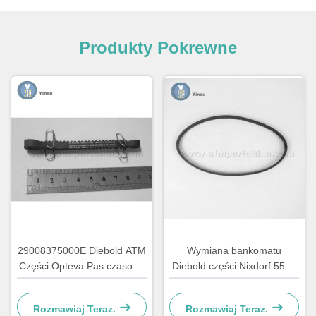
Produkty Pokrewne
29008375000E Diebold ATM
Wymiana bankomatu
Części Opteva Pas czasowy
Diebold części Nixdorf 5500
Pas transportowy Pas 67T
AFD 445T Pas transportowy
2900837500AH
Rozmawiaj Teraz.
Rozmawiaj Teraz.