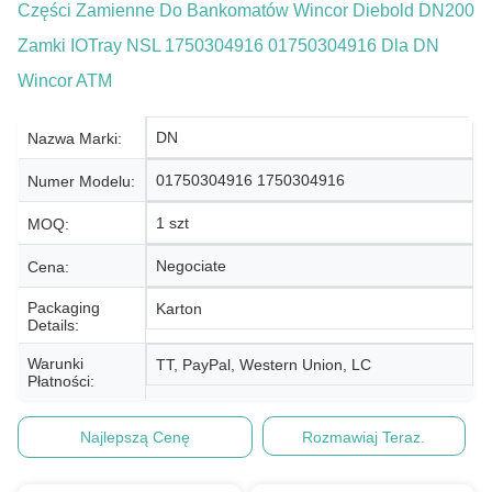
Części Zamienne Do Bankomatów Wincor Diebold DN200
Zamki IOTray NSL 1750304916 01750304916 Dla DN
Wincor ATM
DN
Nazwa Marki:
01750304916 1750304916
Numer Modelu:
1 szt
MOQ:
Negociate
Cena:
Packaging
Karton
Details:
Warunki
TT, PayPal, Western Union, LC
Płatności:
Najlepszą Cenę
Rozmawiaj Teraz.