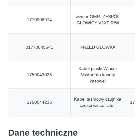
wincor OMR: ZESPÓŁ
1770006974
GŁOWICY V2XF R/W
01770045541
PRZED GŁÓWKĄ
Kabel płaski Wincor
1750043025
Nixdorf do kasety
kasowej
Kabel taśmowy czujnika
1750044235
1750
części wincor atm
Dane techniczne