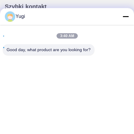
Szybki kontakt
Yugi
Adres
Pokój 502, budynek 5, Qide Real Estate Park, nr 2-1, Xingye
3:40 AM
EastRoad, Shunjiang Community Industrial Park, Beijiao
Town, Foshan, Guangdong, Chiny
Good day, what product are you looking for?
teren
0086-199-25600378
E-mail
Yugi@atmpartchina.com
Polityka prywatności
|
Sitemap
| Chiny Dobra jakość części