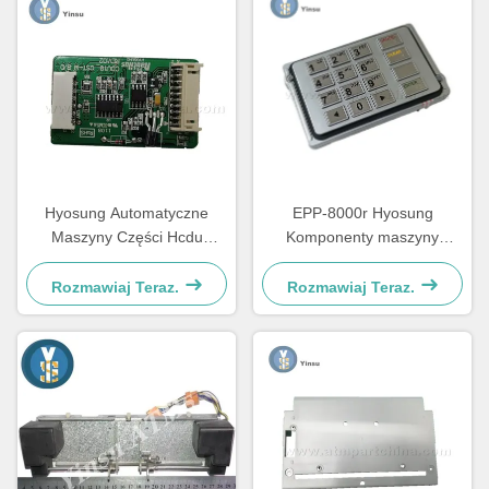
Hyosung Automatyczne
EPP-8000r Hyosung
Maszyny Części Hcdu
Komponenty maszyny
Cassette Sensor Control
bankomatu Klawiatura
Board S7760000067
Ceramic Version
Rozmawiaj Teraz.
Rozmawiaj Teraz.
7130110100