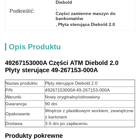
Diebold
, 
Podkreślić:
Części zamienne maszyn do 
bankomatów
, 
Płyta sterująca Diebold 2.0
Opis Produktu
49267153000A Części ATM Diebold 2.0
Płyty sterujące 49-267153-000A
Nazwa produktu
Płyty sterujące Diebold 2.0
P/N
49267153000A 49-267153-000A
Warunki
Nowy oryginalny/odnowiony
Gwarancja
90 dni
Wnętrze z plastikowym workiem, zewnętrzne
Opakowanie
z kartonem
Dostawa
3-5 dni po zapłaceniu
Produkty pokrewne