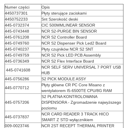
Numer części
Opis
4450737301
Płyty sterujące zaciskami
4450752233
Snt Szerokość deski
445-0732374
CIC 500MMLINEAR SENSOR
445-0743448
NCR S2-PURGE BIN SENSOR
445-0761208
NCR S2 Controller Board
445-0749760
NCR S2 Dispenser Pick Led2 Board
445-0740237
Płyty czujników NCR S2 SNT
445-0749759
NCR S2 Pick LED PCB Assembly
445-0736349
NCR S2 Flex Interface Board
NCR SELF SERV UNIVERSAL 7 PORT USB
445-0741608
HUB
445-0756286
S2 PICK MODULE ASSY
Płyty główne CR PC Core Misano z
445-0770712
wentylatorem I5-6500TE CPU/8G RAM
S2 PŁATNA KONTROLOWANA
445-0757206
DISPENSORA - Zgromadzenie najwyższego
poziomu
NCR CARD READER 3 TRACK HICO
445-0737837
SMART Z STD wyłącznikiem
009-0023746
NCR 2ST RECEPT THERMAL PRINTER