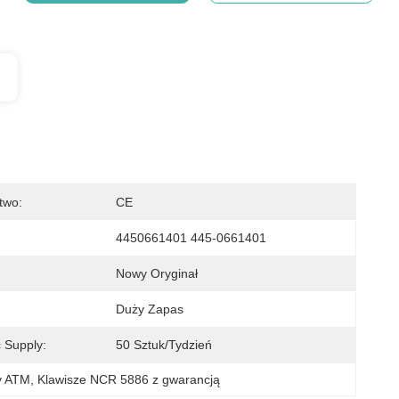
two:
CE
4450661401 445-0661401
Nowy Oryginał
Duży Zapas
 Supply:
50 Sztuk/tydzień
y ATM
, 
Klawisze NCR 5886 z gwarancją