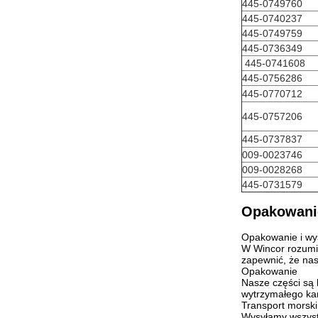
445-0749760
445-0740237
445-0749759
445-0736349
445-0741608
445-0756286
445-0770712
445-0757206
445-0737837
009-0023746
009-0028268
445-0731579
Opakowanie
Opakowanie i wy
W Wincor rozumie
zapewnić, że nas
Opakowanie
Nasze części są
wytrzymałego kar
Transport morski
Wysyłamy wszystk