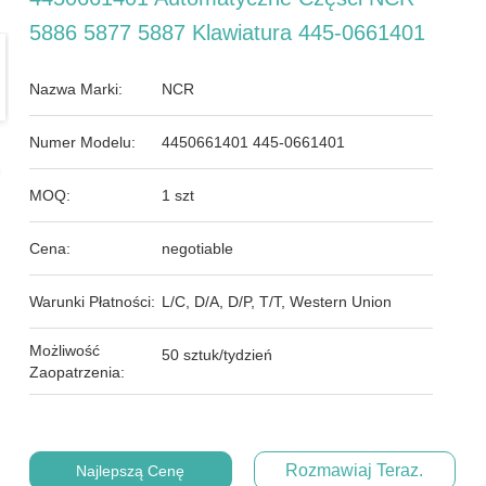
5886 5877 5887 Klawiatura 445-0661401
Nazwa Marki:
NCR
Numer Modelu:
4450661401 445-0661401
MOQ:
1 szt
Cena:
negotiable
Warunki Płatności:
L/C, D/A, D/P, T/T, Western Union
Możliwość
50 sztuk/tydzień
Zaopatrzenia:
Rozmawiaj Teraz.
Najlepszą Cenę