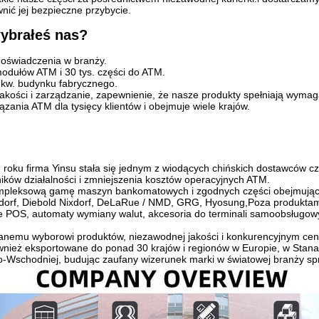
nić jej bezpieczne przybycie.
ybrałeś nas?
doświadczenia w branży.
odułów ATM i 30 tys. części do ATM.
kw. budynku fabrycznego.
 jakości i zarządzanie, zapewnienie, że nasze produkty spełniają wymag
zania ATM dla tysięcy klientów i obejmuje wiele krajów.
roku firma Yinsu stała się jednym z wiodących chińskich dostawców 
ków działalności i zmniejszenia kosztów operacyjnych ATM.
pleksową gamę maszyn bankomatowych i zgodnych części obejmującyc
dorf, Diebold Nixdorf, DeLaRue / NMD, GRG, Hyosung,Poza produktami
le POS, automaty wymiany walut, akcesoria do terminali samoobsługow
wanemu wyborowi produktów, niezawodnej jakości i konkurencyjnym ce
wnież eksportowane do ponad 30 krajów i regionów w Europie, w Stana
wo-Wschodniej, budując zaufany wizerunek marki w światowej branży 