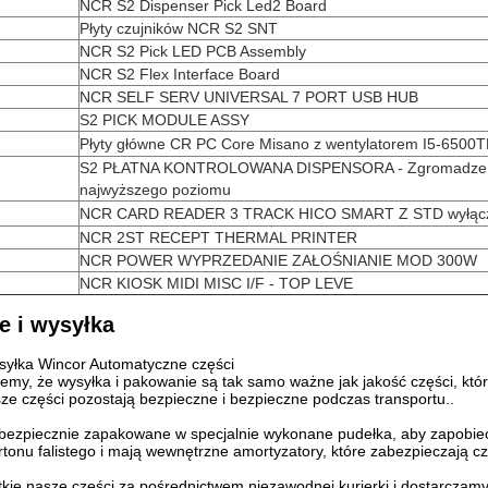
NCR S2 Dispenser Pick Led2 Board
Płyty czujników NCR S2 SNT
NCR S2 Pick LED PCB Assembly
NCR S2 Flex Interface Board
NCR SELF SERV UNIVERSAL 7 PORT USB HUB
S2 PICK MODULE ASSY
Płyty główne CR PC Core Misano z wentylatorem I5-650
S2 PŁATNA KONTROLOWANA DISPENSORA - Zgromadze
najwyższego poziomu
NCR CARD READER 3 TRACK HICO SMART Z STD wyłącz
NCR 2ST RECEPT THERMAL PRINTER
NCR POWER WYPRZEDANIE ZAŁOŚNIANIE MOD 300W
NCR KIOSK MIDI MISC I/F - TOP LEVE
 i wysyłka
syłka Wincor Automatyczne części
my, że wysyłka i pakowanie są tak samo ważne jak jakość części, któ
ze części pozostają bezpieczne i bezpieczne podczas transportu..
 bezpiecznie zapakowane w specjalnie wykonane pudełka, aby zapobie
tonu falistego i mają wewnętrzne amortyzatory, które zabezpieczają cz
ie nasze części za pośrednictwem niezawodnej kurierki.i dostarczamy 