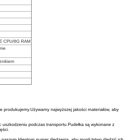
0TE CPU/8G RAM
nie
nikiem
re produkujemy.Używamy najwyższej jakości materiałów, aby
c uszkodzeniu podczas transportu.Pudełka są wykonane z
ęści.
naszym klientom numer śledzenia, aby mogli łatwo śledzić ich