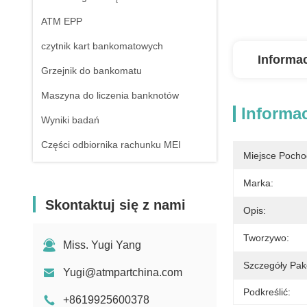
ATM EPP
czytnik kart bankomatowych
Informa
Grzejnik do bankomatu
Maszyna do liczenia banknotów
Informa
Wyniki badań
Części odbiornika rachunku MEI
Miejsce Pocho
terminal płatniczy
Marka:
Skontaktuj się z nami
Opis:
Tworzywo:
Miss. Yugi Yang
Szczegóły Pak
Yugi@atmpartchina.com
Podkreślić:
+8619925600378