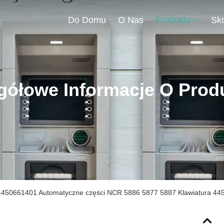
Do Domu
O Nas
Produkty
gółowe Informacje O Prod
4450661401 Automatyczne części NCR 5886 5877 5887 Klawiatura 44