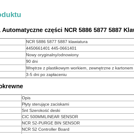
oduktu
 Automatyczne części NCR 5886 5877 5887 Kla
NCR 5886 5877 5887 klawiatura
4450661401 445-0661401
Nowy oryginalny/odnowiony
90 dni
Wnętrze z plastikowym workiem, zewnętrzne z kartonem
3-5 dni po zapłaceniu
pokrewne
Opis
Płyty sterujące zaciskami
Snt Szerokość deski
CIC 500MMLINEAR SENSOR
NCR S2-PURGE BIN SENSOR
NCR S2 Controller Board