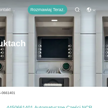
Rozmawiaj Teraz.
Skontaktuj Się Z Nami
uktach
5-0661401
4450661401 Automatyczne Części NCR