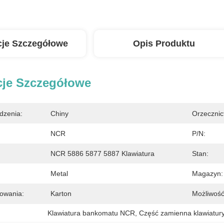
cje Szczegółowe
Opis Produktu
cje Szczegółowe
dzenia:
Chiny
Orzecznic
NCR
P/N:
NCR 5886 5877 5887 Klawiatura
Stan:
Metal
Magazyn:
owania:
Karton
Możliwość
Klawiatura bankomatu NCR
, 
Część zamienna klawiatur