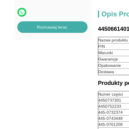
Opis Pr
Rozmawiaj teraz.
4450661401
Nazwa produktu
P/N
Warunki
Gwarancja
Opakowanie
Dostawa
Produkty 
Numer części
4450737301
4450752233
445-0732374
445-0743448
445-0761208