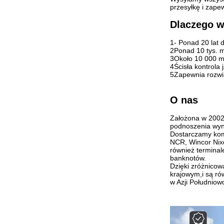
przesyłkę i zapew
Dlaczego w
1- Ponad 20 lat 
2Ponad 10 tys. m
3Około 10 000 m
4Ścisła kontrola
5Zapewnia rozwią
O nas
Założona w 2002 
podnoszenia wyni
Dostarczamy kom
NCR, Wincor Nix
również termina
banknotów.
Dzięki zróżnico
krajowym,i są ró
w Azji Południo