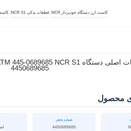
کاست ارز دستگاه خودپرداز NCR
, 
قطعات یدکی NCR S1
, 
کاسه دستگاه
4450689685
ی محصول
شماره بخش
ش
N
4450689685
اص