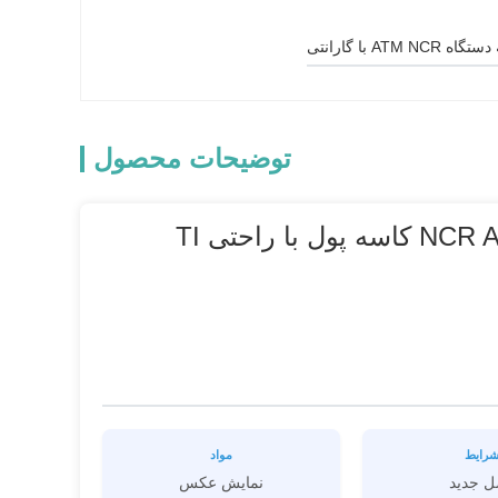
 ATM NCR با گارانتی
توضیحات محصول
قطعات اصلی دستگاه NCR ATM 445-0689685 NCR S1 کاسه پول با راحتی TI
رایط
مواد
ل جدید
نمايش عکس