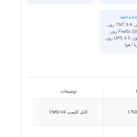
ندی و تحویل
DHL 3-4 روز، TNT 3-5 روز،
FedEx ((IE / IP) 3-7 روز،
EMS 7-15 روز، UPS 3-5 روز،
ا / هوا
توضیحات
1750
کابل کلیمپ CMD-V4