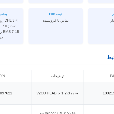
ر
قیمت FOB
بسته ب
بار
تماس با فروشنده
دری
بط
P/
توضیحات
P/N
097621
V2CU HEAD tk 1،2،3 r / w
18021
wincor OMR: V2XF سر