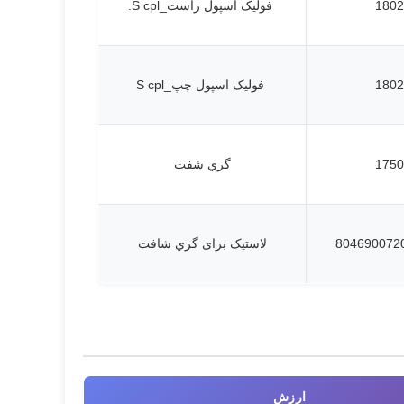
1802
فولیک اسپول راست_S cpl.
1802
فولیک اسپول چپ_S cpl
1750
گري شفت
لاستیک برای گري شافت
ارزش