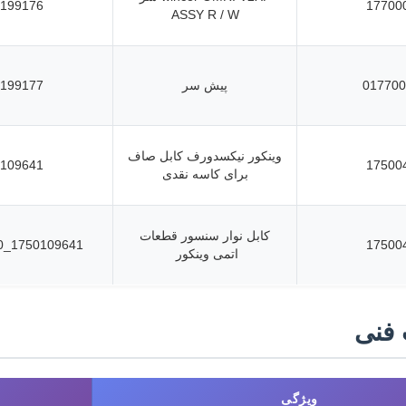
199176
17700
ASSY R / W
017700
پیش سر
199177
وینکور نیکسدورف کابل صاف
109641
17500
برای کاسه نقدی
کابل نوار سنسور قطعات
1750109641_8046900720
17500
اتمی وینکور
فنی
ویژگی