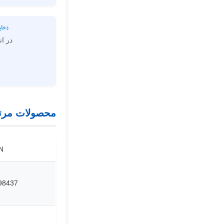
ذخای
در ان
محصولات مرت
N
98437