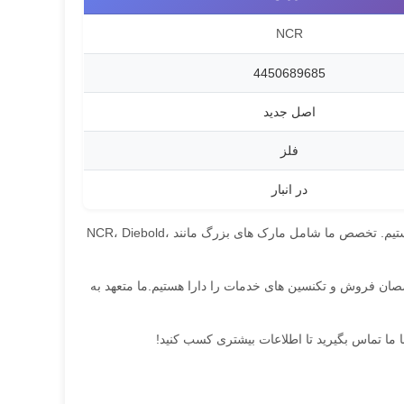
NCR
4450689685
اصل جدید
فلز
در انبار
ما متخصص در ارائه قطعات ماشین آلات ATM با کیفیت بالا، خدمات تعمیر و نگهداری و آموزش هستیم. تخصص ما شامل مارک های بزرگ مانند NCR، Diebold،
خصصان فروش و تکنسین های خدمات را دارا هستیم.ما متعهد به
ا ما تماس بگیرید تا اطلاعات بیشتری کسب کنید!