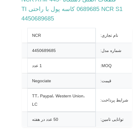
0689685 NCR S1 کاسه پول با راحتی TI
4450689685
نام تجاری:
NCR
شماره مدل:
4450689685
MOQ:
1 عدد
قیمت:
Negociate
TT، Paypal، Western Union،
شرایط پرداخت:
LC
توانایی تامین:
50 عدد در هفته