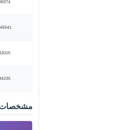
06974
45541
43025
44235
مشخصات 