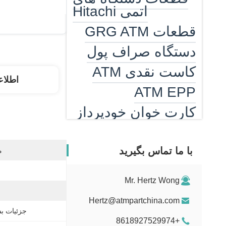
اتمی Hitachi
قطعات GRG ATM
دستگاه صراف پول
کاست نقدی ATM
اطلاع
ATM EPP
کارت خوان خودپرداز
بخاری خودپرداز
دستگاه شمارش
با ما تماس بگیرید
م
اسکناس
Mr. Hertz Wong
قسمت های ضد بیل
Hertz@atmpartchina.com
قطعات گیرنده لایحه
جزئیات بس
MEI
+8618927529974