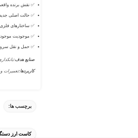
✅ نقش برنده واقع
✅ حالت اصلی جدید
✅ ساختارهای فلزی ب
✅ موجودیت موجودی
✅ حمل و نقل سریع و
صنایع هدف:
بانکداری
کاربردها:
تعمیرات و 
برچسب ها:
کاست ارز دستگاه خودپرداز NCR,قطعات یدکی R S1