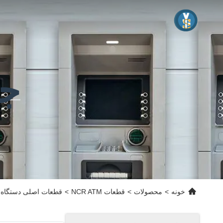
جز
خونه
>
محصولات
>
قطعات NCR ATM
>
قطعات اصلی دستگاه NCR ATM 445-0689685 NCR S1 کاسه پول با راحتی I 4450689685