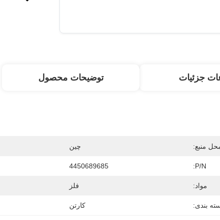
ات جزئیات
توضیحات محصول
حل منبع:
چین
4450689685
P/N:
مواد:
فلز
ته بندی:
کارتن