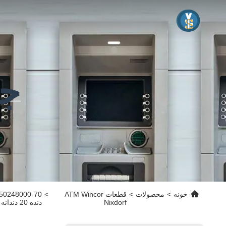
جز
خونه
>
محصولات
>
قطعات ATM Wincor
>
Nixdorf
دنده 20 دندانه با بلبرینگ