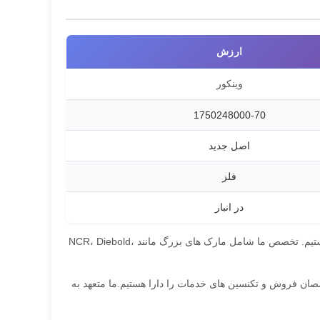
ارزش
وینکور
1750248000-70
اصل جدید
فلز
در انبار
ما متخصص در ارائه قطعات ماشین آلات ATM با کیفیت بالا، خدمات تعمیر و نگهداری و آموزش هستیم. تخصص ما شامل مارک های بزرگ مانند NCR، Diebold،
خصصان فروش و تکنسین های خدمات را دارا هستیم.ما متعهد به