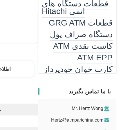
قطعات دستگاه های
اتمی Hitachi
قطعات GRG ATM
دستگاه صراف پول
کاست نقدی ATM
ATM EPP
کارت خوان خودپرداز
اطلاع
بخاری خودپرداز
دستگاه شمارش
با ما تماس بگیرید
اسکناس
Mr. Hertz Wong
قسمت های ضد بیل
م
Hertz@atmpartchina.com
قطعات گیرنده لایحه