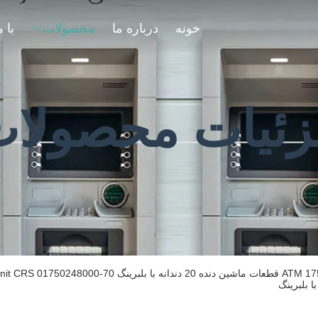
خونه
درباره ما
محصولات
ئیات محصولا
1750248000-70 ATM قطعات ماشین دنده 20 دن