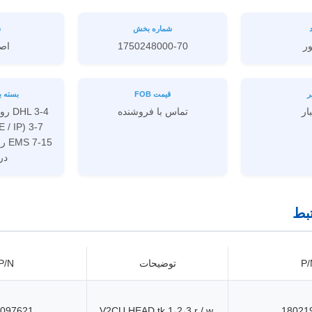
شماره بخش
ش
ور
1750248000-70
اص
ر
قیمت FOB
بسته ب
بار
تماس با فروشنده
دری
بط
P/
توضیحات
P/N
097621
V2CU HEAD tk 1،2،3 r / w
18021