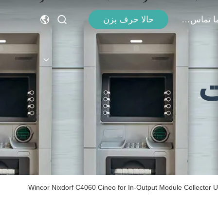
با ما تماس بگیرید
حالا حرف بزن
ت
دانه با بلبرینگ Wincor Nixdorf C4060 Cineo for In-Output Module Collector Unit CRS 01750248000-70