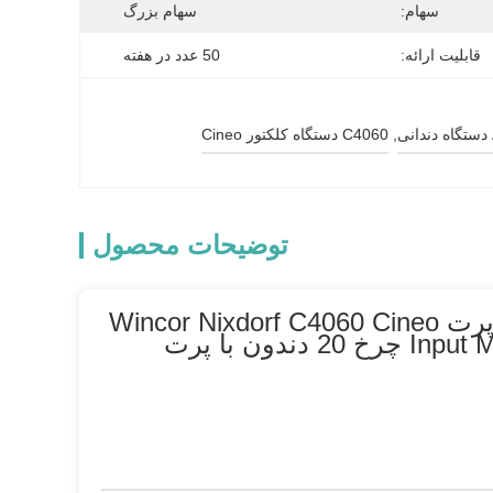
سهام:
سهام بزرگ
قابلیت ارائه:
50 عدد در هفته
, 
C4060 دستگاه کلکتور Cineo
توضیحات محصول
1750248000-70 ATM قطعات ماشین چرخ 20 دندون با پرت Wincor Nixdorf C4060 Cineo