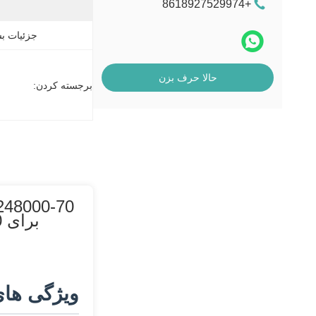
MEI
+8618927529974
دستگاه کارتخوان
جزئیات بس
حالا حرف بزن
برجسته کردن:
برای Input Module Collector Unit CRS 01750248000-70 چرخ 20 دندون با پرت
ویژگی ها