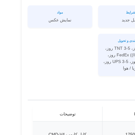
رایط
مواد
ل جدید
نمايش عکس
ندی و تحویل
DHL 3-4 روز، TNT 3-5 روز،
FedEx ((IE / IP) 3-7 روز،
EMS 7-15 روز، UPS 3-5 روز،
ا / هوا
توضیحات
1750
کابل کلیمپ CMD-V4