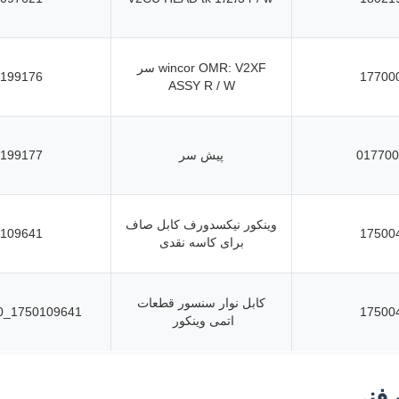
wincor OMR: V2XF سر
199176
17700
ASSY R / W
017700
پیش سر
199177
وینکور نیکسدورف کابل صاف
109641
17500
برای کاسه نقدی
کابل نوار سنسور قطعات
1750109641_8046900720
17500
اتمی وینکور
فنی