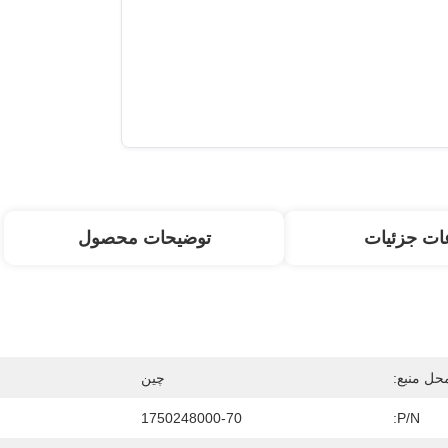
ات جزئیات
توضیحات محصول
حل منبع:
چین
1750248000-70
P/N: