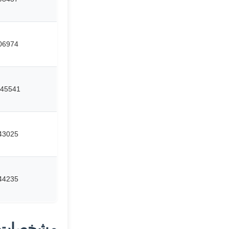
06974
45541
43025
44235
مشخصات 