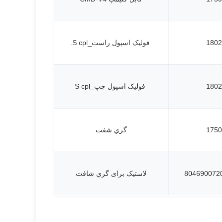
1802
فولیک اسپول راست_S cpl.
1802
فولیک اسپول چپ_S cpl
1750
گري شفت
لاستیک برای گري شافت