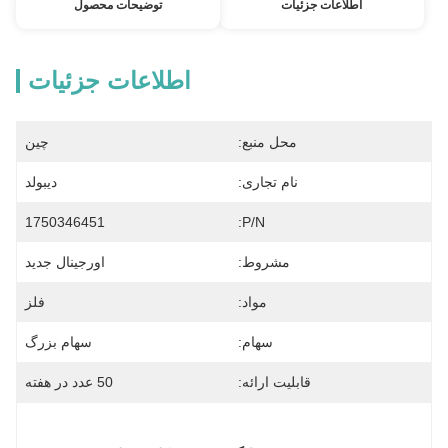
اطلاعات جزئیات
توضیحات محصول
اطلاعات جزئیات
محل منبع:
چین
نام تجاری:
دیبولد
1750346451
P/N:
مشروط:
اورجینال جدید
مواد:
فلز
سهام:
سهام بزرگ
قابلیت ارائه:
50 عدد در هفته