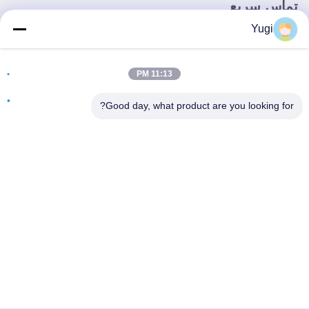
تماس سریع
Yugi
آدرس
اتاق 502، ساختمان 5، پارک املاک و مستغلات Qide، شماره 2-1،
11:13 PM
Xingye EastRoad، پارک صنعتی جامعه Shunjiang، شهر Beijiao،
فوشان، گوانگدونگ، چین
Good day, what product are you looking for?
تلفن
0086-199-25600378
ایمیل
Yugi@atmpartchina.com
سیاست حفظ حریم خصوصی
|
نقشه سایت
| چین کیفیت خوب
قطعات دستگاه خودپرداز عرضه کننده. حقوق چاپ 2026