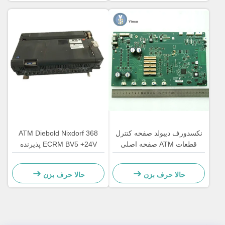
نکسدورف دیبولد صفحه کنترل
ATM Diebold Nixdorf 368
قطعات ATM صفحه اصلی
ECRM BV5 +24V پذیرنده
CCA Discovery
صورتحساب قطعات تایید کننده
49238415000A
49242480000B
حالا حرف بزن
حالا حرف بزن