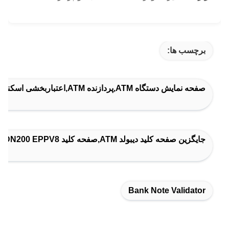
برچسب ها:
صفحه نمایش دستگاه ATM,پردازنده ATM,اعتباربخشی اسکناس
جایگزین صفحه کلید دیبولد ATM,صفحه کلید DN200 EPPV8,ديبولد نيکسدورف ATM Keypad
Bank Note Validator