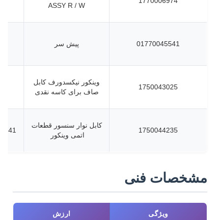
1770006974
ASSY R / W
01770045541
پیش سر
وینکور نیکسدورف کابل
1750043025
صاف برای کاسه نقدی
کابل نوار سنسور قطعات
046900720
1750044235
اتمی وینکور
مشخصات فنی
ویژگی
ارزش