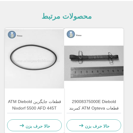
محصولات مرتبط
29008375000E Diebold
قطعات جایگزین ATM Diebold
قطعات ATM Opteva کمربند
Nixdorf 5500 AFD 445T
زمانبرداری کمربند حمل و نقل
کمربند حمل و نقل
2900837500AH
67T
حالا حرف بزن
حالا حرف بزن