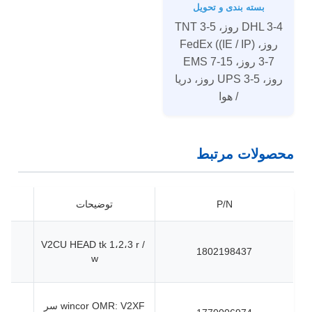
بسته بندی و تحویل
DHL 3-4 روز، TNT 3-5
روز، FedEx ((IE / IP)
3-7 روز، EMS 7-15
روز، UPS 3-5 روز، دریا
/ هوا
محصولات مرتبط
P/N
توضیحات
V2CU HEAD tk 1،2،3 r /
1802198437
w
wincor OMR: V2XF سر