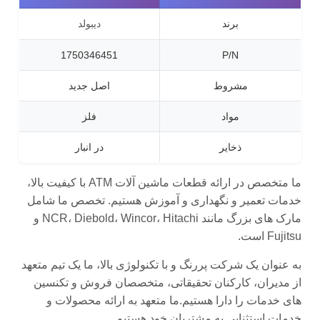
برند
دیبولد
1750346451
P/N
مشروط
اصل جدید
مواد
فلز
ذخایر
در انبار
ما متخصص در ارائه قطعات ماشین آلات ATM با کیفیت بالا،
خدمات تعمیر و نگهداری و آموزش هستیم. تخصص ما شامل
مارک های بزرگ مانند NCR، Diebold، Wincor، Hitachi و
Fujitsu است.
به عنوان یک شرکت پررنگ و با تکنولوژی بالا، ما یک تیم متعهد
از مدیران، کارکنان تحقیقاتی، متخصصان فروش و تکنسین
های خدمات را دارا هستیم.ما متعهد به ارائه محصولات و
خدمات استثنایی به مشتریان خود هستیم.