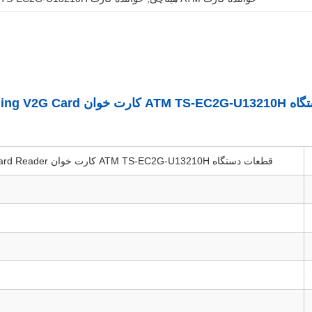
قطعات دستگاه C2G-U13210H
قطعات دستگاه ATM TS-EC2G-U13210H کارت خوان Hitachi-Omron V2G 2845V UR2 Recycling V2G Card Reader