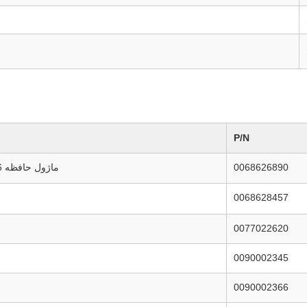
P/N
0068626890
ماژول حافظه 16 گیگابایت DDR4 2400 مگاهرتز SO-DIMM 1.2 ولت
0068628457
0077022620
0090002345
0090002366