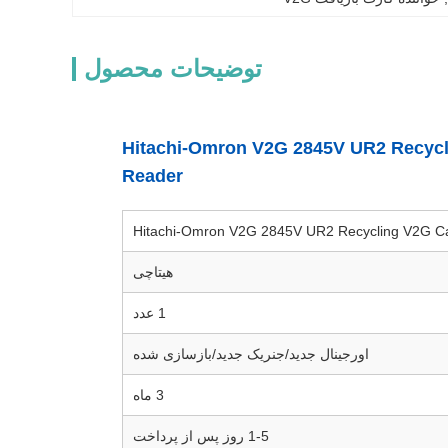
توضیحات محصول
ATM TS-E کارت خوان Hitachi-Omron V2G 2845V UR2 Recycling V2G Card
Reader
هیتاچی
1 عدد
اورجینال جدید/جنریک جدید/بازسازی شده
3 ماه
1-5 روز پس از پرداخت