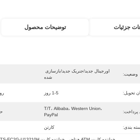
ات جزئیات
توضیحات محصول
اورجینال جدید/جنریک جدید/بازسازی 
وضعیت:
شده
ن تحویل:
1-5 روز
رو
T/T، Alibaba، Western Union، 
پرداخت:
حد
PayPal
ته بندی:
کارتن
خواننده کارت ATM هیتاچی
, 
خواننده کارت TS-EC2G-U13210H