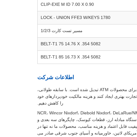
CLIP-EXE M ID 7.00 X 0.90
LOCK - UNION FFE3 W/KEYS 1780
مسیر تست کارت 1/2/3
BELT-T1 75 14.76 X .354 5082
BELT-T1 85 16.73 X .354 5082
اطلاعات شرکت
Yinsu International که در سال 2002 تأسیس شد، به یکی از تامین کنندگان پیشرو در چین برای محصولات ATM تبدیل شده است. با سابقه طولانی،
جارت بهتری ایجاد کنند و هزینه مالکیت خودپردازهای خود
را کاهش دهیم.
NCR، Wincor Nixdorf، Diebold Nixdorf، DeLaRue/NMD، GRG، Hyosung، Hitachi،
OKI، King و غیره را پوشش می دهد، عرضه می کند. همچنین، ما دستگاه POS، دستگاه مبادله ارز، قطعات کیوسک، چاپگرهای سه بعدی و
فیت قابل اعتماد و هزینه مناسب، محصولات ما نه تنها در
 اروپا، ایالات متحده آمریکا، آمریکای لاتین، خاورمیانه و آسیای جنوب شرقی صادر می