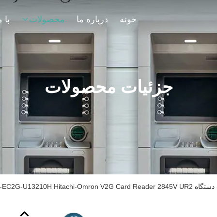
خونه
درباره ما
محصولات
جزئیات محصولات
ATM TS-EC2G-U13210H Hitachi-O بازیافت کارت خوان V2G