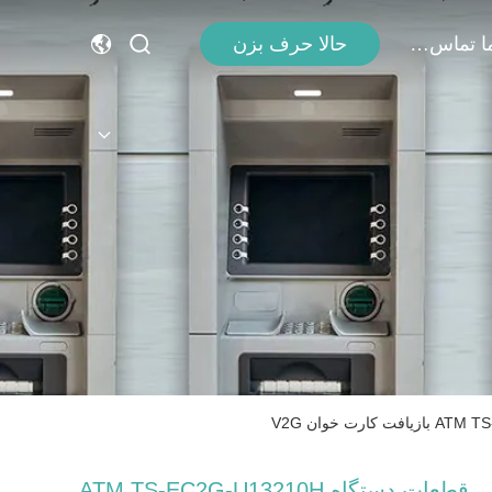
با ما تماس بگیرید
حالا حرف بزن
قطعات دستگاه ATM TS-EC2G-U13210H