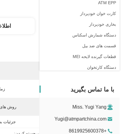
ATM EPP
کارت خوان خودپرداز
بخاری خودپرداز
اطلاع
دستگاه شمارش اسکناس
قسمت های ضد بیل
قطعات گیرنده لایحه MEI
دستگاه کارتخوان
با ما تماس بگیرید
زما
Miss. Yugi Yang
روش های 
Yugi@atmpartchina.com
جزئیات بس
+8619925600378
برجسته کردن: