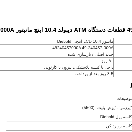
LCD 4924
مانیتور LCD 10.4 اینچی Diebold
49240457000A 49-240457-000A
جدید اصلی / بازسازی شده
۹۰ روز
داخل با کیسه پلاستیکی، بیرون با کارتونی
3-5 روز بعد از پرداخت
توضیحات
"پرزنتر"، "پوش پلیت" (5500)
کاسه پول Diebold
کاسه رو رد کن