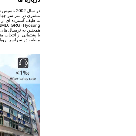
مشتری در سراسر جهان را ب
همچنین به ترمینال های POS، دستگاه های مبادله ارز، لوازم جانبی ترمینال خودپرداز، می، پذیرندگان پول نقد،شمارنده های اسکناس و محصولات مرت
منطقه در سراسر اروپا 