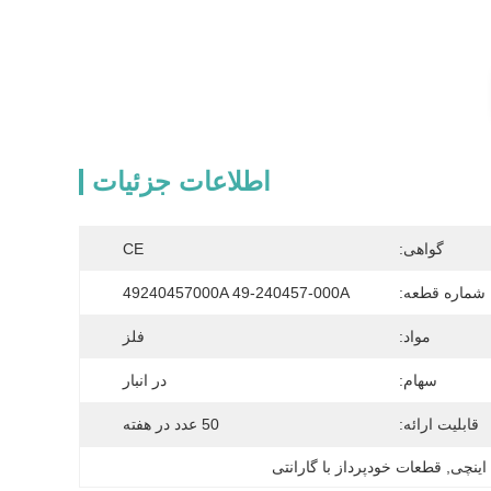
اطلاعات جزئیات
گواهی:
CE
شماره قطعه:
49240457000A 49-240457-000A
مواد:
فلز
سهام:
در انبار
قابلیت ارائه:
50 عدد در هفته
, 
قطعات خودپرداز با گارانتی