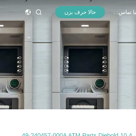
با ما تماس بگیرید
حالا حرف بزن
49-240457-000A ATM Parts Diebold 10.4