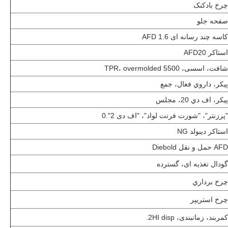
چرخ بادکنک
صفحه جلو
کاسه چند رسانه ای AFD 1.6
استاکر AFD20
شافت، اسسی، TPR، overmolded 5500
پيکر، داروي فعال، جمع
پيكر، اف دي 20، مجلس
"پرزنتر"، "شورت فرنت لواد"، "اف دی 2".0
استاکر دیبولد NG
AFD حمل و نقل Diebold
گودال تغذیه ای، گسترده
چرخ برداري
چرخ استریپر
کمربند، زمانبندی، 2HI disp.