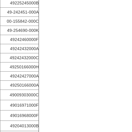
49225245000B
49-242451-000A
00-155842-000C
49-254690-000K
49242460000F
49242432000A
49242432000C
49250166000H
49242427000A
49250166000A
49009303000C
49016971000F
49016968000F
49204013000B