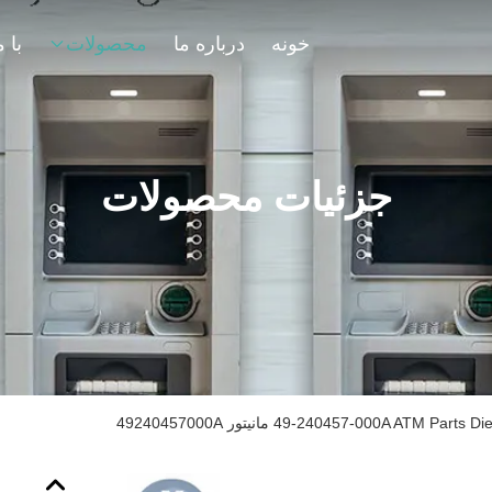
خونه
درباره ما
محصولات
جزئیات محصولات
49-240457-000A ATM P مانیتور 49240457000A