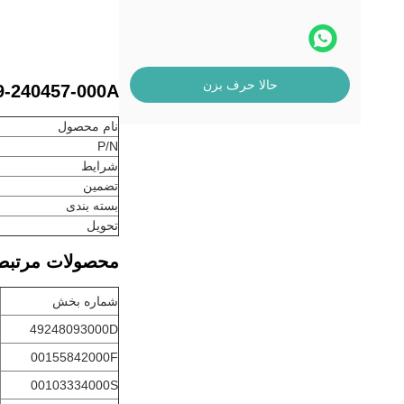
حالا حرف بزن
49-240457-000A قطعات دستگاه ATM دیبولد 10.4 اینچ مانیتور 0457000A
نام محصول
P/N
شرایط
تضمین
بسته بندی
تحویل
محصولات مرتبط
شماره بخش
49248093000D
00155842000F
00103334000S