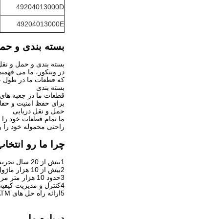
49204013000D
49204013000E
بسته بندی و حم
بسته بندی و حمل و نقل قطعات
در وینکور، ما می فهمیم
که قطعات ما در طول ح
بسته بندی
قطعات ما در جعبه های 
برای حفظ امنیت و حفا
حمل و نقل دریایی
ما تمام قطعات خود را 
راحتی محموله خود را رد
چرا ما رو انتخا
1بیش از 20 سال تجربه در صنعت
2بیش از 10 هزار ماژول ATM و 30 هزار قطعات قطعات ATM
3حدود 10 هزار متر مربع ساختمون کارخانه
4کنترل و مدیریت کیفیت سختگیرانه، اطمینان حاصل کنید که محصولات ما نیازهای مشتریان را برآورده می کنند.
5ارائه راه حل های ATM در هزاران مشتری و پوشش بسیاری از کشورها.
درباره ما