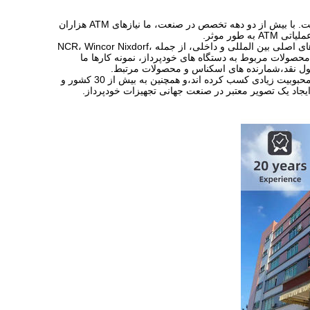
در سال 2002 تاسیس شد، Yinsu به یکی از تامین کنندگان پیشرو قطعات ATM در چین تبدیل شده است. با بیش از دو دهه تخصص در صنعت، ما نیازهای ATM هزاران
ور موثر.
ما طیف گسترده ای از دستگاه های ATM و قطعات سازگار را پوشش می دهیم که شامل تمام مارک های اصلی بین المللی و داخلی، از جمله NCR، Wincor Nixdorf،
وکی و کینگ تلر. فراتر از محصولات مربوط به دستگاه های خودپرداز، نمونه کارها ما
با پشتیبانی از انتخاب متنوع محصول، کیفیت قابل اعتماد و قیمت رقابتی، محصولات ما در بازار داخلی محبوبیت زیادی کسب کرده اند،و همچنین به بیش از 30 کشور و
یجاد یک تصویر معتبر در صنعت جهانی تجهیزات خودپرداز.