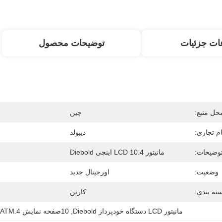
ات جزئیات
توضیحات محصول
حل منبع:
چین
ام تجاری:
دیبولد
وضیحات:
مانیتور LCD 10.4 اینچی Diebold
وضعیت:
اورجینال جدید
ته بندی:
کارتن
مانیتور LCD دستگاه خودپرداز Diebold
, 
10صفحه نمایش ATM.4 اینچی