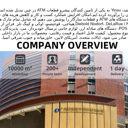
رآورده کرده ایم،امکان افزایش عملکرد کسب و کار و کاهش هزینه های عملیاتی ATM به ط
Diebold Nixdorf، DeLaRue / NMD، GRG، Hyosung,هیتاچی، فوجیتسو، ا
بط.
صادر می شود، ایالات متحده، آمریکای لاتین، خاورمیانه و جنوب شرقی آسیا، ا