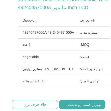
Inch LCD مانیتور 49240457000A
نام تجاری:
Diebold
شماره مدل:
49240457000A 49-240457-000A
MOQ:
1 عدد
قیمت:
negotiable
شرایط پرداخت:
L/C، D/A، D/P، T/T، وسترن یونیون
توانایی تامین:
50 عدد در هفته
حالا حرف بزن
بهترین قیمت رو بدست بیار