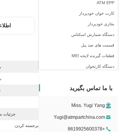
ATM EPP
کارت خوان خودپرداز
بخاری خودپرداز
اطلاع
دستگاه شمارش اسکناس
قسمت های ضد بیل
قطعات گیرنده لایحه MEI
دستگاه کارتخوان
م
ن
با ما تماس بگیرید
ت
Miss. Yugi Yang
جزئیات بس
Yugi@atmpartchina.com
برجسته کردن:
+8619925600378