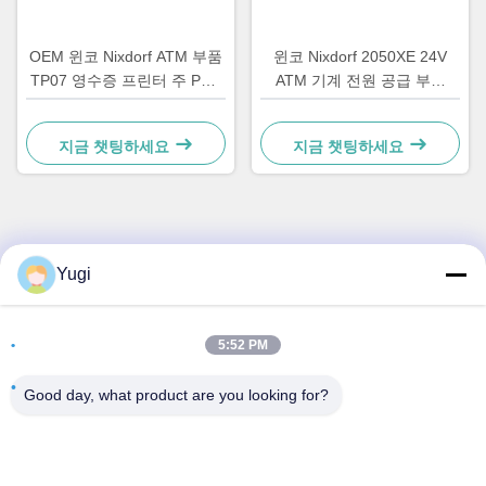
OEM 윈코 Nixdorf ATM 부품
윈코 Nixdorf 2050XE 24V
TP07 영수증 프린터 주 PCB
ATM 기계 전원 공급 부품
컨트롤러 보드 01750063547
01750069162 1750069162
지금 챗팅하세요
지금 챗팅하세요
빠른 연락
Yugi
주소
5:52 PM
방 502, 빌딩 5, 퀴데 부동산 공원, 2-1번지, 싱예 동로,
Shunjiang 커뮤니티 산업 공원, 베이지아오 타운, 포산, 광둥,
Good day, what product are you looking for?
중국
전화
0086-199-25600378