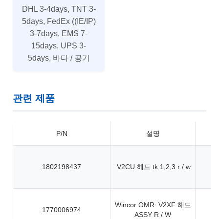
DHL 3-4days, TNT 3-
5days, FedEx ((IE/IP)
3-7days, EMS 7-
15days, UPS 3-
5days, 바다 / 공기
관련 제품
P/N
설명
1802198437
V2CU 헤드 tk 1,2,3 r / w
Wincor OMR: V2XF 헤드
1770006974
ASSY R / W