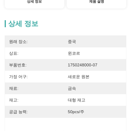
상세 정보
제품 설명
상세 정보
원래 장소:
중국
상표:
윈코르
부품번호:
1750248000-07
가정 어구:
새로운 원본
재료:
금속
재고:
대형 재고
공급 능력:
50pcs/주