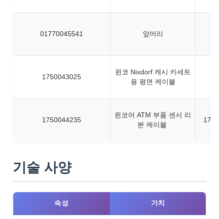
01770045541
앞머리
윈코 Nixdorf 캐시 카세트
1750043025
용 평면 케이블
윈코어 ATM 부품 센서 리
1750044235
1750
본 케이블
기술 사양
속성
가치