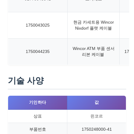
현금 카세트용 Wincor
1750043025
Nixdorf 플랫 케이블
Wincor ATM 부품 센서
1750044235
1750
리본 케이블
기술 사양
기인하다
값
상표
윈코르
부품번호
1750248000-41