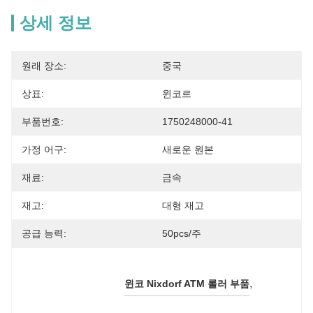
상세 정보
원래 장소:
중국
상표:
윈코르
부품번호:
1750248000-41
가정 어구:
새로운 원본
재료:
금속
재고:
대형 재고
공급 능력:
50pcs/주
, 
윈코 Nixdorf ATM 롤러 부품