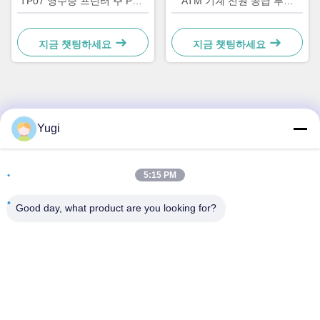
TP07 영수증 프린터 주 PCB
ATM 기계 전원 공급 부품
컨트롤러 보드 01750063547
01750069162 1750069162
지금 챗팅하세요
지금 챗팅하세요
빠른 연락
Yugi
주소
5:15 PM
방 502, 빌딩 5, 퀴데 부동산 공원, 2-1번지, 싱예 동로,
Shunjiang 커뮤니티 산업 공원, 베이지아오 타운, 포산, 광둥,
Good day, what product are you looking for?
중국
전화
0086-199-25600378
이메일