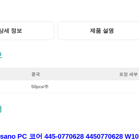
상세 정보
제품 설명
보
중국
포장 세부 
50pcs/주
명
isano PC 코어 445-0770628 4450770628