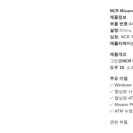
NCR Misan
제품정보
부품 번호:
4
설명:
미사노 
상표:
NCR
애플리케이션
제품개요
그만큼
NCR
도우 10
, 
주요 이점
✅ Window
✅ 향상된 사
✅ 향상된 A
✅ Misano
✅ ATM 수
관련 부품: