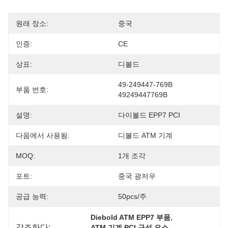
원래 장소:
중국
인증:
CE
상표:
디볼드
49-249447-769B 
부품 번호:
49249447769B
설명:
다이볼드 EPP7 PCI
다음에서 사용됨:
디볼드 ATM 기계
MOQ:
1개 조각
포트:
중국 광저우
공급 능력:
50pcs/주
, 
Diebold ATM EPP7 부품
강조하다:
, 
ATM 기계 PCI 구성 요소