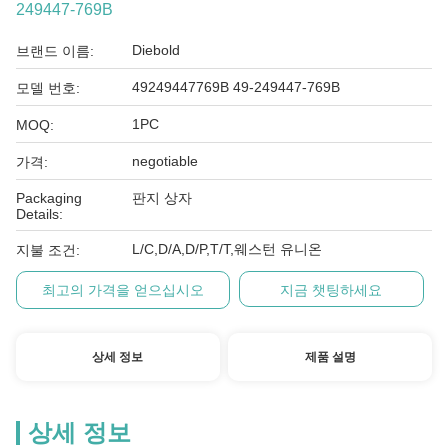
249447-769B
Diebold
브랜드 이름:
49249447769B 49-249447-769B
모델 번호:
1PC
MOQ:
negotiable
가격:
Packaging
판지 상자
Details:
L/C,D/A,D/P,T/T,웨스턴 유니온
지불 조건:
최고의 가격을 얻으십시오
지금 챗팅하세요
상세 정보
제품 설명
상세 정보