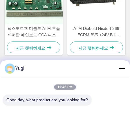
닉스도르프 디볼드 ATM 부품
ATM Diebold Nixdorf 368
제어판 메인보드 CCA 디스커
ECRM BV5 +24V Bill
버리 49242480000B
Acceptor Validator Parts
49238415000A
지금 챗팅하세요
지금 챗팅하세요
Yugi
빠른 연락
11:46 PM
주소
Good day, what product are you looking for?
방 502, 빌딩 5, 퀴데 부동산 공원, 2-1번지, 싱예 동로,
Shunjiang 커뮤니티 산업 공원, 베이지아오 타운, 포산, 광둥,
중국
전화