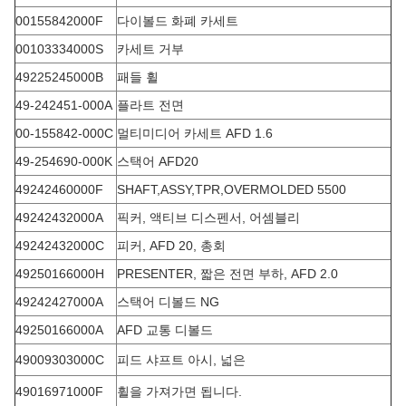
00155842000F
다이볼드 화폐 카세트
00103334000S
카세트 거부
49225245000B
패들 휠
49-242451-000A
플라트 전면
00-155842-000C
멀티미디어 카세트 AFD 1.6
49-254690-000K
스택어 AFD20
49242460000F
SHAFT,ASSY,TPR,OVERMOLDED 5500
49242432000A
픽커, 액티브 디스펜서, 어셈블리
49242432000C
피커, AFD 20, 총회
49250166000H
PRESENTER, 짧은 전면 부하, AFD 2.0
49242427000A
스택어 디볼드 NG
49250166000A
AFD 교통 디볼드
49009303000C
피드 샤프트 아시, 넓은
49016971000F
휠을 가져가면 됩니다.