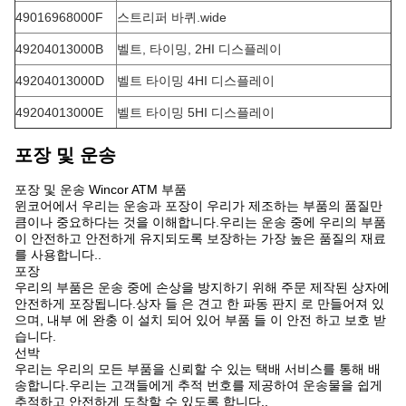
49016968000F
스트리퍼 바퀴.wide
49204013000B
벨트, 타이밍, 2HI 디스플레이
49204013000D
벨트 타이밍 4HI 디스플레이
49204013000E
벨트 타이밍 5HI 디스플레이
포장 및 운송
포장 및 운송 Wincor ATM 부품
윈코어에서 우리는 운송과 포장이 우리가 제조하는 부품의 품질만
큼이나 중요하다는 것을 이해합니다.우리는 운송 중에 우리의 부품
이 안전하고 안전하게 유지되도록 보장하는 가장 높은 품질의 재료
를 사용합니다..
포장
우리의 부품은 운송 중에 손상을 방지하기 위해 주문 제작된 상자에
안전하게 포장됩니다.상자 들 은 견고 한 파동 판지 로 만들어져 있
으며, 내부 에 완충 이 설치 되어 있어 부품 들 이 안전 하고 보호 받
습니다.
선박
우리는 우리의 모든 부품을 신뢰할 수 있는 택배 서비스를 통해 배
송합니다.우리는 고객들에게 추적 번호를 제공하여 운송물을 쉽게
추적하고 안전하게 도착할 수 있도록 합니다..