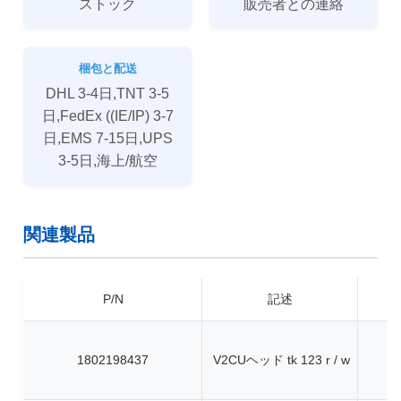
ストック
販売者との連絡
梱包と配送
DHL 3-4日,TNT 3-5
日,FedEx ((IE/IP) 3-7
日,EMS 7-15日,UPS
3-5日,海上/航空
関連製品
P/N
記述
1802198437
V2CUヘッド tk 123 r / w