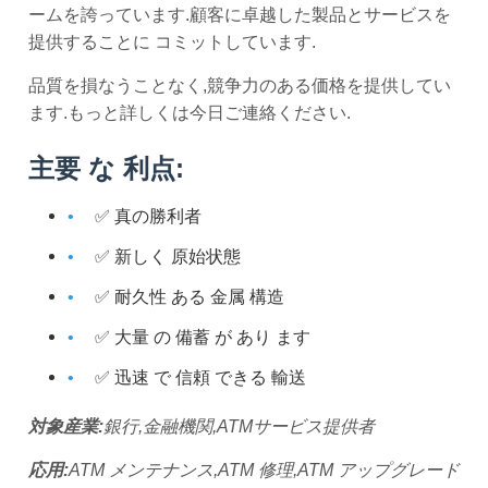
ームを誇っています.顧客に卓越した製品とサービスを
提供することに コミットしています.
品質を損なうことなく,競争力のある価格を提供してい
ます.もっと詳しくは今日ご連絡ください.
主要 な 利点:
✅ 真の勝利者
✅ 新しく 原始状態
✅ 耐久性 ある 金属 構造
✅ 大量 の 備蓄 が あり ます
✅ 迅速 で 信頼 できる 輸送
対象産業:
銀行,金融機関,ATMサービス提供者
応用:
ATM メンテナンス,ATM 修理,ATM アップグレード