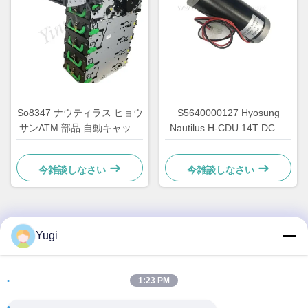
So8347 ナウティラス ヒョウ
S5640000127 Hyosung
サンATM 部品 自動キャッシ
Nautilus H-CDU 14T DC メ
ング 配件 GCDU ディスペン
インATMモーターマシンスペ
サー フロントロード
ア 7310000715
今雑談しなさい
今雑談しなさい
7010000132
Yugi
クイックコンタクト
住所
1:23 PM
客室502 建物5 キード不動産公園 2-1号 シンギエ東路 シュン