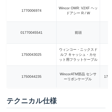
Wincor OMR: V2XF ヘッ
1770006974
ドアシー R / W
01770045541
前頭
ウィンコー・ニックスド
1750043025
ルフ キャッシュ・カセ
ット用フラットケーブル
WincorATM部品 センサ
1750044235
1750
ーリボンケーブル
テクニカル仕様