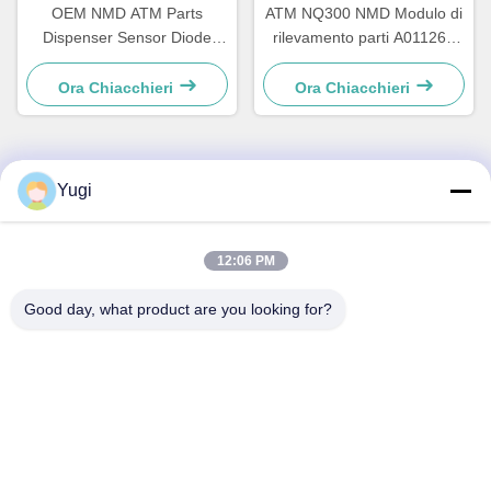
OEM NMD ATM Parts
ATM NQ300 NMD Modulo di
Dispenser Sensor Diode
rilevamento parti A011263
Holder A001486
per apparecchiature
bancarie
Ora Chiacchieri
Ora Chiacchieri
Yugi
Contatto rapido
Indirizzo
12:06 PM
Camera 502, edificio 5, Qide Real Estate Park, n. 2-1,
Good day, what product are you looking for?
Xingye EastRoad, Shunjiang Community Industrial Park,
Beijiao Town, Foshan, Guangdong, Cina
tel
0086-199-25600378
E-mail
Yugi@atmpartchina.com