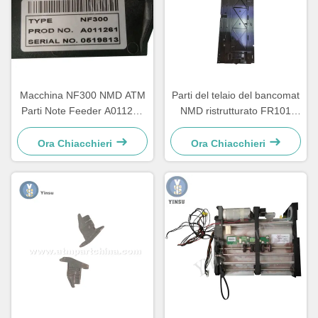
Macchina NF300 NMD ATM
Parti del telaio del bancomat
Parti Note Feeder A011261
NMD ristrutturato FR101
Per macchine da gioco al
destra Glory Delarue Talaris
chiosco
A006322
Ora Chiacchieri
Ora Chiacchieri