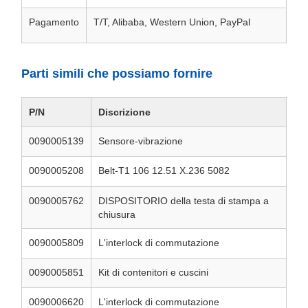
Pagamento
T/T, Alibaba, Western Union, PayPal
Parti simili che possiamo fornire
P/N
Discrizione
0090005139
Sensore-vibrazione
0090005208
Belt-T1 106 12.51 X.236 5082
0090005762
DISPOSITORIO della testa di stampa a
chiusura
0090005809
L'interlock di commutazione
0090005851
Kit di contenitori e cuscini
0090006620
L'interlock di commutazione