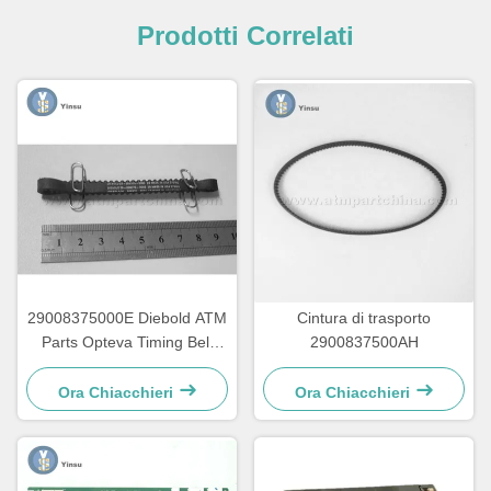
Prodotti Correlati
29008375000E Diebold ATM
Cintura di trasporto
Parts Opteva Timing Belt
2900837500AH
cintura di trasporto 67T
Ora Chiacchieri
Ora Chiacchieri