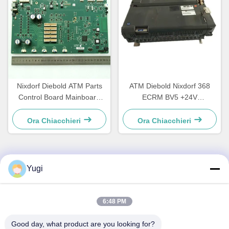
Nixdorf Diebold ATM Parts
ATM Diebold Nixdorf 368
Control Board Mainboard
ECRM BV5 +24V
CCA Discovery
Acceptatore di bollette
49242480000B
Validatore parti
Ora Chiacchieri
Ora Chiacchieri
49238415000A
Yugi
Contatto rapido
Indirizzo
6:48 PM
Camera 502, edificio 5, Qide Real Estate Park, n. 2-1,
Good day, what product are you looking for?
Xingye EastRoad, Shunjiang Community Industrial Park,