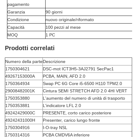
pagamento
Garanzia
90 giorni
Condizione
nuovo originale/riformato
Capacità
100 pezzi al mese
MOQ
1 PC
Prodotti correlati
Numero della parte
Descrizione
1750304621
DSC-mot ICT3H5-3AJ2791 SecPac1
49267153000A
PCBA, MAIN, AFD 2.0
1750364934
Swap PC 6G Core i5-6500 H110 TPM2.0
29008482001K
Cintura SEMI STRETCH AFD 2.0 4HI VERT
1750353880
L'aumento del numero di unità di trasporto
1750353881
L'indicatore LFL 2.0
49242429000C
PRESENTE, corto carico posteriore
49242431000H
Presenter, carico lungo fronte
1750304916
I-O-tray NSL
1750314316
PCBA CMDV6A inferiore