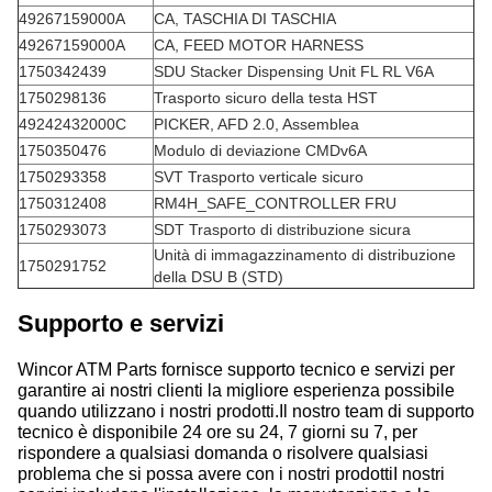
49267159000A
CA, TASCHIA DI TASCHIA
49267159000A
CA, FEED MOTOR HARNESS
1750342439
SDU Stacker Dispensing Unit FL RL V6A
1750298136
Trasporto sicuro della testa HST
49242432000C
PICKER, AFD 2.0, Assemblea
1750350476
Modulo di deviazione CMDv6A
1750293358
SVT Trasporto verticale sicuro
1750312408
RM4H_SAFE_CONTROLLER FRU
1750293073
SDT Trasporto di distribuzione sicura
Unità di immagazzinamento di distribuzione
1750291752
della DSU B (STD)
Supporto e servizi
Wincor ATM Parts fornisce supporto tecnico e servizi per
garantire ai nostri clienti la migliore esperienza possibile
quando utilizzano i nostri prodotti.Il nostro team di supporto
tecnico è disponibile 24 ore su 24, 7 giorni su 7, per
rispondere a qualsiasi domanda o risolvere qualsiasi
problema che si possa avere con i nostri prodottiI nostri