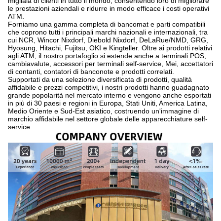
migliaia di clienti in tutto il mondo, consentendo loro di migliorare
le prestazioni aziendali e ridurre in modo efficace i costi operativi
ATM.
Forniamo una gamma completa di bancomat e parti compatibili
che coprono tutti i principali marchi nazionali e internazionali, tra
cui NCR, Wincor Nixdorf, Diebold Nixdorf, DeLaRue/NMD, GRG,
Hyosung, Hitachi, Fujitsu, OKI e Kingteller. Oltre ai prodotti relativi
agli ATM, il nostro portafoglio si estende anche a terminali POS,
cambiavalute, accessori per terminali self-service, Mei, accettatori
di contanti, contatori di banconote e prodotti correlati.
Supportati da una selezione diversificata di prodotti, qualità
affidabile e prezzi competitivi, i nostri prodotti hanno guadagnato
grande popolarità nel mercato interno e vengono anche esportati
in più di 30 paesi e regioni in Europa, Stati Uniti, America Latina,
Medio Oriente e Sud-Est asiatico, costruendo un'immagine di
marchio affidabile nel settore globale delle apparecchiature self-
service.