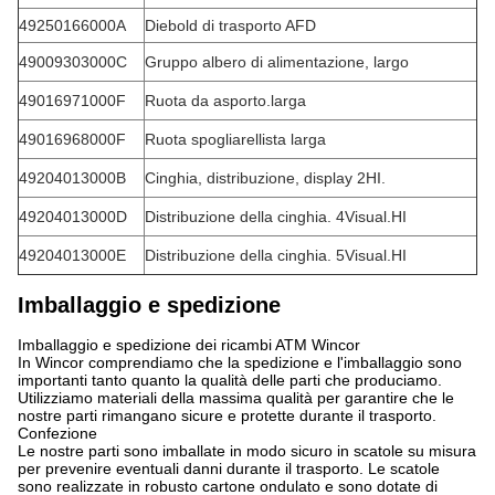
49250166000A
Diebold di trasporto AFD
49009303000C
Gruppo albero di alimentazione, largo
49016971000F
Ruota da asporto.larga
49016968000F
Ruota spogliarellista larga
49204013000B
Cinghia, distribuzione, display 2HI.
49204013000D
Distribuzione della cinghia. 4Visual.HI
49204013000E
Distribuzione della cinghia. 5Visual.HI
Imballaggio e spedizione
Imballaggio e spedizione dei ricambi ATM Wincor
In Wincor comprendiamo che la spedizione e l'imballaggio sono
importanti tanto quanto la qualità delle parti che produciamo.
Utilizziamo materiali della massima qualità per garantire che le
nostre parti rimangano sicure e protette durante il trasporto.
Confezione
Le nostre parti sono imballate in modo sicuro in scatole su misura
per prevenire eventuali danni durante il trasporto. Le scatole
sono realizzate in robusto cartone ondulato e sono dotate di