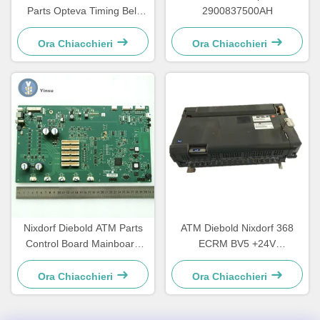
Parts Opteva Timing Belt
2900837500AH
cintura di trasporto 67T
Ora Chiacchieri
Ora Chiacchieri
Nixdorf Diebold ATM Parts
ATM Diebold Nixdorf 368
Control Board Mainboard
ECRM BV5 +24V
CCA Discovery
Acceptatore di bollette
49242480000B
Validatore parti
Ora Chiacchieri
Ora Chiacchieri
49238415000A