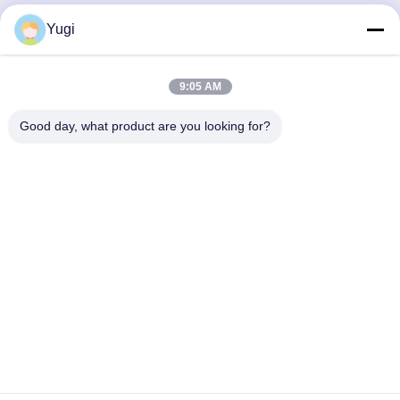
Yugi
Contatto rapido
Indirizzo
9:05 AM
Camera 502, edificio 5, Qide Real Estate Park, n. 2-1,
Good day, what product are you looking for?
Xingye EastRoad, Shunjiang Community Industrial Park,
Beijiao Town, Foshan, Guangdong, Cina
tel
0086-199-25600378
E-mail
Yugi@atmpartchina.com
Norme sulla privacy
|
Mappa del sito
| Buona qualità della
Cina parti di macchine bancomat Fornitore. © di Copyright