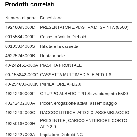
Prodotti correlati
Numero di parte
Descrizione
49248093000D
PRESENTATORE,PIASTRA DI SPINTA (5500)
00155842000F
Cassetta Valuta Diebold
00103334000S
Rifiutare la cassetta
49225245000B
Ruota a pale
49-242451-000A
PIASTRA FRONTALE
00-155842-000C
CASSETTA MULTIMEDIALE AFD 1.6
49-254690-000K
IMPILATORE AFD2.0
49242460000F
GRUPPO ALBERO,TPR,Sovrastampato 5500
49242432000A
Picker, erogazione attiva, assemblaggio
49242432000C
RACCOGLITRICE, AFD 2.0, ASSEMBLAGGIO
PRESENTER, CARICO ANTERIORE CORTO,
49250166000H
AFD 2.0
49242427000A
Impilatore Diebold NG