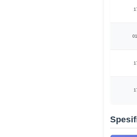
1
0
1
1
Spesif