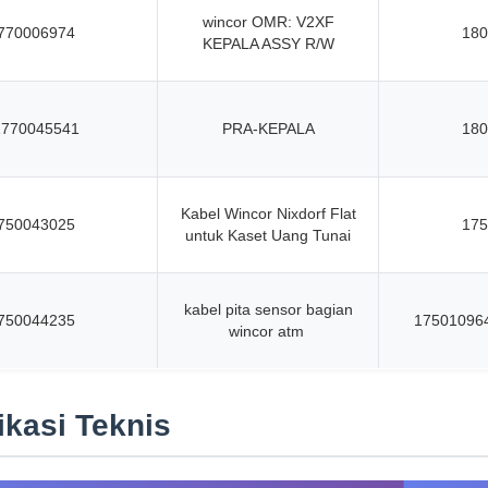
wincor OMR: V2XF
770006974
180
KEPALA ASSY R/W
1770045541
PRA-KEPALA
180
Kabel Wincor Nixdorf Flat
750043025
175
untuk Kaset Uang Tunai
kabel pita sensor bagian
750044235
17501096
wincor atm
ikasi Teknis