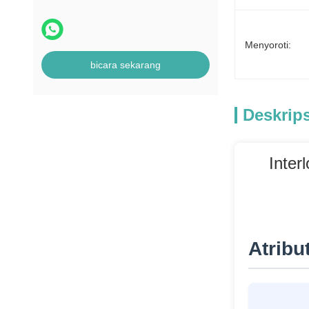
mesin POS
Menyoroti:
bicara sekarang
Deskrip
Inter
Atribu