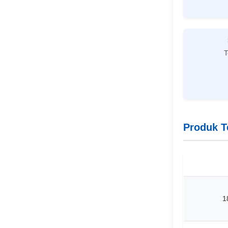
T
Produk T
1