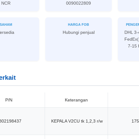
NCR
0090022809
SAHAM
HARGA FOB
PENGE
ersedia
Hubungi penjual
DHL 3-4
FedEx(I
7-15 
erkait
P/N
Keterangan
802198437
KEPALA V2CU tk 1,2,3 r/w
175