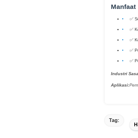
Manfaat
✅ S
✅ Ko
✅ K
✅ P
✅ P
Industri Sas
Aplikasi:
Pem
Tag:
H