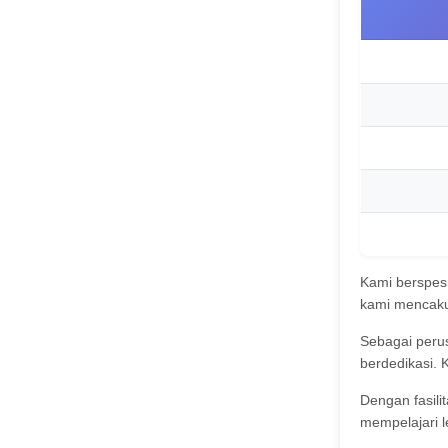
Kami berspesi
kami mencakup
Sebagai perusa
berdedikasi.
Dengan fasili
mempelajari le