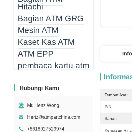
Hitachi
Bagian ATM GRG
Mesin ATM
Kaset Kas ATM
ATM EPP
Inf
pembaca kartu atm
Pemanas ATM
Informas
Mesin penghitung
Hubungi Kami
uang kertas
Tempat Asal:
Mr. Hertz Wong
Bill Counter Parts
P/N:
Hertz@atmpartchina.com
Bagian penerima
Bahan:
tagihan MEI
+8618927529974
Kemasan Rinc